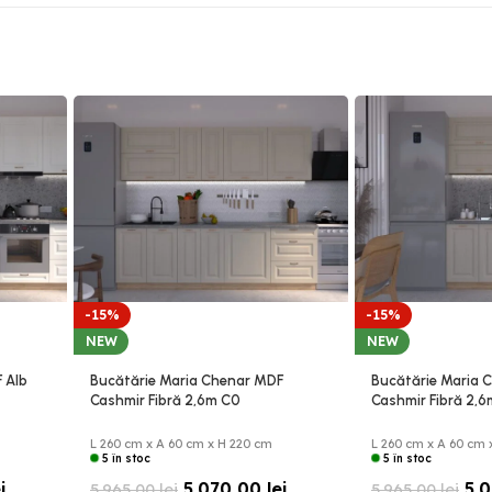
-15%
-15%
NEW
NEW
 Alb
Bucătărie Maria Chenar MDF
Bucătărie Maria 
Cashmir Fibră 2,6m C0
Cashmir Fibră 2,
L 260 cm x A 60 cm x H 220 cm
L 260 cm x A 60 cm 
5 în stoc
5 în stoc
i
5.070,00
lei
5.
5.965,00
lei
5.965,00
lei