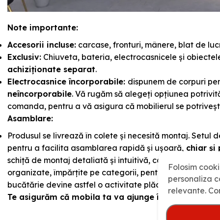
Note importante:
Accesorii incluse:
carcase, fronturi, mânere, blat de lucr
Exclusiv:
Chiuveta, bateria, electrocasnicele și obiecte
achiziționate separat
.
Electrocasnice încorporabile:
dispunem de corpuri pen
neîncorporabile
. Vă rugăm să alegeți opțiunea potrivi
comanda, pentru a vă asigura că mobilierul se potriveș
Asamblare:
Produsul se livrează în colete și necesită montaj. Setul 
pentru a facilita asamblarea rapidă și ușoară,
chiar și 
schiță de montaj detaliată și intuitivă, care simplifică în
Folosim cooki
organizate, împărțite pe categorii, pentru a reduce efor
personaliza co
bucătărie devine astfel o activitate plăcută și fără stres
relevante. Co
Te asigurăm că mobila ta va ajunge în siguranță și f