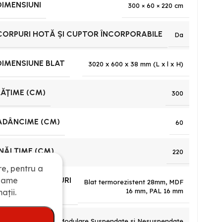
DIMENSIUNI
300 × 60 × 220 cm
CORPURI HOTĂ ȘI CUPTOR ÎNCORPORABILE
Da
DIMENSIUNE BLAT
3020 x 600 x 38 mm (L x l x H)
LĂŢIME (CM)
300
ADÂNCIME (CM)
60
ÎNĂLŢIME (CM)
220
re, pentru a
clame
MATERIAL CORPURI
Blat termorezistent 28mm
,
MDF
BUCĂTĂRIE
16 mm
,
PAL 16 mm
ații.
TIP CORPURI
Modulare Suspendate si Nesuspendate