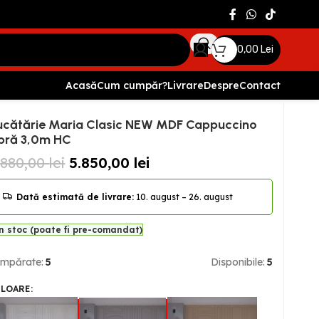
0,00
Lei
Acasă
Cum cumpăr?
Livrare
Despre
Contact
ucătărie Maria Clasic NEW MDF Cappuccino
ibră 3,0m HC
.880,00
lei
5.850,00
lei
Dată estimată de livrare:
10. august – 26. august
n stoc (poate fi pre-comandat)
mpărate:
5
Disponibile:
5
ULOARE