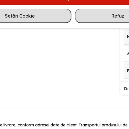
alegerea perfectă pentru casa ta, combinând
Setări Cookie
Refuz
Di
e livrare, conform adresei date de client. Transportul produsului de