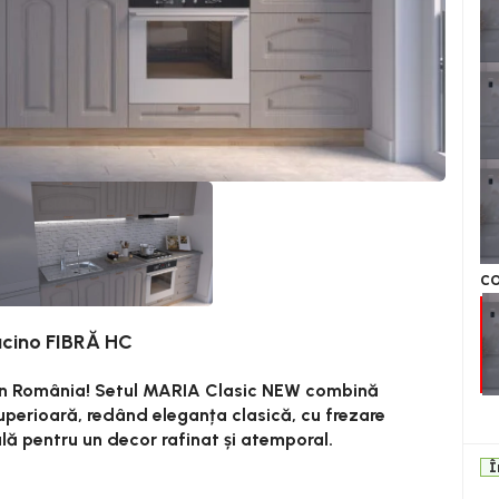
CO
cino FIBRĂ HC
din România! Setul MARIA Clasic NEW combină
uperioară, redând eleganța clasică, cu frezare
ală pentru un decor rafinat și atemporal.
Î