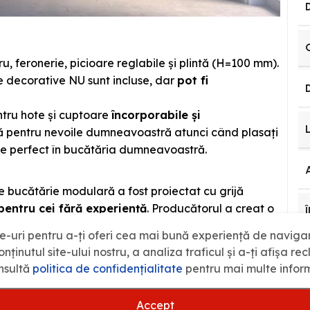
u, feronerie, picioare reglabile și plintă (H=100 mm).
le decorative NU sunt incluse, dar
pot fi
tru hote și cuptoare
încorporabile și
tă pentru nevoile dumneavoastră atunci când plasați
te perfect în bucătăria dumneavoastră.
de bucătărie modulară a fost proiectat cu grijă
pentru cei fără experiență
. Producătorul a creat o
tregul proces. Fiecare piesă este livrată în colete bine
e-uri pentru a-ți oferi cea mai bună experiență de naviga
tul și a economisi timp. Asamblarea acestui set de
nținutul site-ului nostru, a analiza traficul și a-ți afișa re
,
oferindu-ți rapid bucătăria mult visată
.
nsultă
politica de confidenţialitate
pentru mai multe inform
ără deteriorări!
Accept