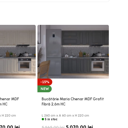
-15%
-15%
NEW
NEW
Chenar MDF
Bucătărie Maria Chenar MDF Grafit
Bucătă
6m HC
Fibră 2,6m HC
Cappuc
x H 220 cm
L 260 cm x A 60 cm x H 220 cm
L 260 cm
5 în stoc
5 în st
070,00
lei
5.070,00
lei
5.965,00
lei
5.965