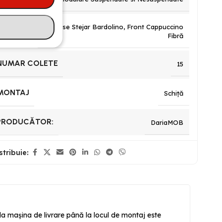
Carcase Stejar Bardolino
,
Front Cappuccino
CULOARE
Fibră
NUMAR COLETE
15
MONTAJ
Schiță
PRODUCĂTOR:
DariaMOB
stribuie:
 la mașina de livrare până la locul de montaj este