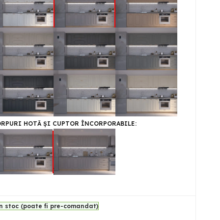
RPURI HOTĂ ȘI CUPTOR ÎNCORPORABILE
n stoc (poate fi pre-comandat)