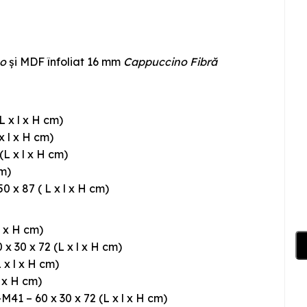
no
și MDF înfoliat 16 mm
Cappuccino Fibră
 x l x H cm)
 l x H cm)
L x l x H cm)
cm)
 x 87 ( L x l x H cm)
l x H cm)
 30 x 72 (L x l x H cm)
 x l x H cm)
l x H cm)
41 – 60 x 30 x 72 (L x l x H cm)