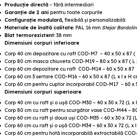
Producție directă
– fără intermediari
Garanție de 2 ani
pentru toate corpurile
Configurație modulară
, flexibilă și personalizabilă
Materiale de înaltă calitate
: PAL 16 mm
Stejar Bardoli
Blat termorezistent
: 38 mm
Dimensiuni corpuri inferioare
Corp 40 cm depozitare cu raft COD-M7 – 40 x 50 x 87 ( L
Corp 80 cm masca chiuveta COD-M19 – 80 x 50 x 87 ( L x
Corp 60 cm depozitare cu raft COD-M14 – 60 x 50 x 87 (
Corp 60 cm 3 sertare COD-M16 – 60 x 50 x 87 (L x l x H 
Corp 60 cm pentru cuptor incorporabil COD-M17 – 60 x 50
Dimensiuni corpuri superioare
Corp 40 cm cu raft și o ușă COD-M30 – 40 x 30 x 72 (L x 
Corp 80 cm cu raft pentru scurgător vase COD-M44 – 80 x
Corp 60 cm cu raft și doua uși COD-M35 – 60 x 30 x 72 (L
Corp 60 cm cu raft și o ușă COD-M34 – 60 x 30 x 72 (L x 
Corp 60 cm pentru hotă încorporabilă extractabilă COD-M