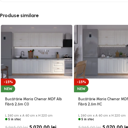
Produse similare
-15%
-15%
NEW
NEW
Bucătărie Maria Chenar MDF Alb
Bucătărie Maria Chenar MDF
Fibră 2,6m C0
Fibră 2,6m HC
L 260 cm x A 60 cm x H 220 cm
L 260 cm x A 60 cm x H 220 cm
5 în stoc
5 în stoc
5.070,00
lei
5.070,00
le
5.965,00
lei
5.965,00
lei