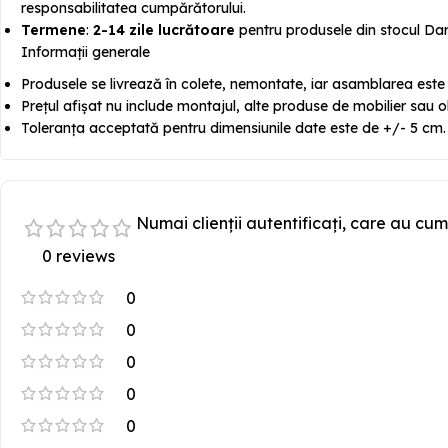
responsabilitatea cumpărătorului.
Termene
:
2-14 zile lucrătoare
pentru produsele din stocul Dar
Informații generale
Produsele se livrează în colete, nemontate, iar asamblarea este ra
Prețul afișat nu include montajul, alte produse de mobilier sau o
Toleranța acceptată pentru dimensiunile date este de +/- 5 cm.
Numai clienții autentificați, care au cum
0 reviews
0
0
0
0
0