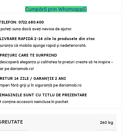
Cumpără prin Whatsapp
ELEFON: 0722.680.400
 puteţi suna dacă aveţi nevoie de ajutor.
LIVRARE RAPIDĂ 2-14 zile la produsele din stoc
guranţa că mobila ajunge rapid şi nedeteriorată.
PREȚURI CARE TE SURPRIND
descoperă eleganța și calitatea la prețuri create să te inspire –
ar pe dariamob.ro!
RETUR 14 ZILE / GARANŢIE 2 ANI
mperi fără griji şi în siguranţă pe dariamob.ro
IMAGINILE SUNT CU TITLU DE PREZENTARE
t conține accesorii neincluse în pachet.
GREUTATE
260 kg