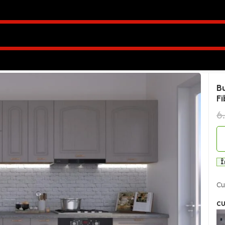
ia Clasic NEW MDF Cappuccino Fibră 3,0m HC
B
F
6
Î
Cu
C