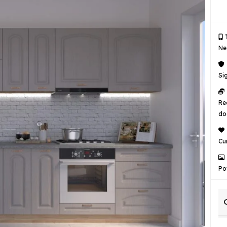
T
Ne
Si
Re
do
Cu
Po