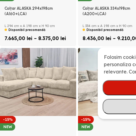
Colțar ALASKA 294x198cm
Colțar ALASKA 334x198cm
(A160+LCA)
(A200+LCA)
L 294 cm x A 198 cm x H 90 cm
L 334 cm x A 198 cm x H 90 cm
Disponibil precomandă
Disponibil precomandă
7.665,00
lei
–
8.375,00
lei
8.436,00
lei
–
9.210,
Folosim cooki
personaliza co
relevante. Co
-15%
-15%
NEW
NEW