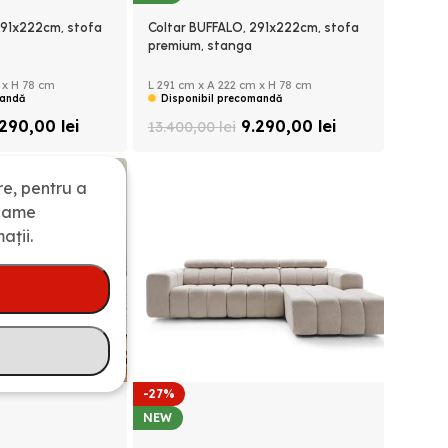
291x222cm, stofa
Coltar BUFFALO, 291x222cm, stofa
premium, stanga
 x H 78 cm
L 291 cm x A 222 cm x H 78 cm
mandă
Disponibil precomandă
.290,00
lei
9.290,00
lei
13.400,00
lei
re, pentru a
clame
ații.
-27%
NEW