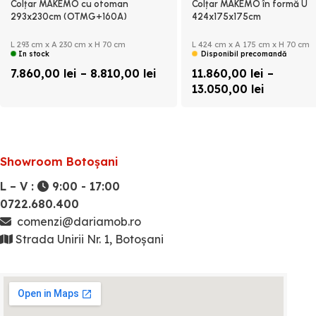
Colțar MAKEMO cu otoman
Colțar MAKEMO în formă U
293x230cm (OTMG+160A)
424x175x175cm
(LCAL+160ZA+LCAR)
L 293 cm x A 230 cm x H 70 cm
L 424 cm x A 175 cm x H 70 cm
In stock
Disponibil precomandă
7.860,00
lei
–
8.810,00
lei
11.860,00
lei
–
13.050,00
lei
Showroom Botoșani
L – V :
9:00 - 17:00
0722.680.400
comenzi@dariamob.ro
Strada Unirii Nr. 1, Botoșani