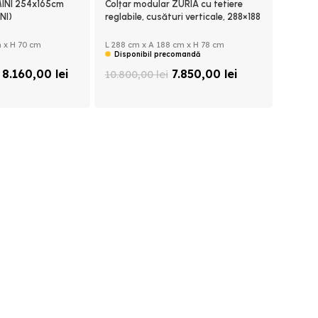
INI 254x165cm
Colțar modular ZURIA cu tetiere
NI)
reglabile, cusături verticale, 288×188
cm, dreapta
 x H 70 cm
L 288 cm x A 188 cm x H 78 cm
Disponibil precomandă
8.160,00
lei
7.850,00
lei
10.800,00
lei