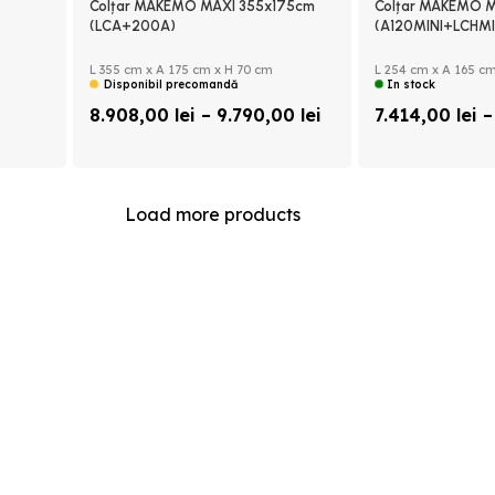
Colțar MAKEMO MAXI 355x175cm
Colțar MAKEMO M
(LCA+200A)
(A120MINI+LCHMI
L 355 cm x A 175 cm x H 70 cm
L 254 cm x A 165 cm
Disponibil precomandă
In stock
8.908,00
lei
–
9.790,00
lei
7.414,00
lei
–
Load more products