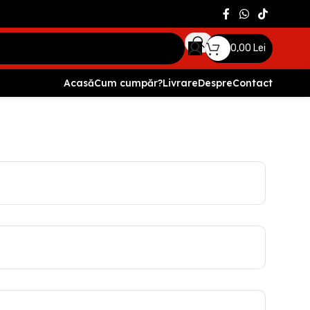
0,00
Lei
Acasă
Cum cumpăr?
Livrare
Despre
Contact