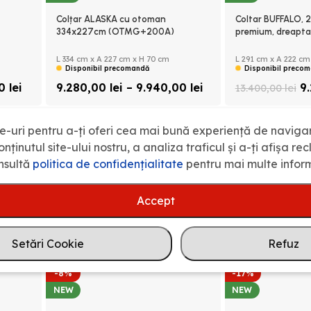
Colțar ALASKA cu otoman
Coltar BUFFALO, 
334x227cm (OTMG+200A)
premium, dreapta
L 334 cm x A 227 cm x H 70 cm
L 291 cm x A 222 cm
Disponibil precomandă
Disponibil preco
00
lei
9.280,00
lei
–
9.940,00
lei
9
13.400,00
lei
e-uri pentru a-ți oferi cea mai bună experiență de naviga
nținutul site-ului nostru, a analiza traficul și a-ți afișa re
nsultă
politica de confidenţialitate
pentru mai multe inform
Accept
Setări Cookie
Refuz
-8%
-17%
NEW
NEW