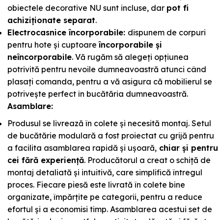
obiectele decorative NU sunt incluse, dar
pot fi
achiziționate separat
.
Electrocasnice încorporabile:
dispunem de corpuri
pentru hote și cuptoare
încorporabile și
neîncorporabile
. Vă rugăm să alegeți opțiunea
potrivită pentru nevoile dumneavoastră atunci când
plasați comanda, pentru a vă asigura că mobilierul se
potrivește perfect în bucătăria dumneavoastră.
Asamblare:
Produsul se livrează în colete și necesită montaj. Setul
de bucătărie modulară a fost proiectat cu grijă pentru
a facilita asamblarea rapidă și ușoară,
chiar și pentru
cei fără experiență
. Producătorul a creat o schiță de
montaj detaliată și intuitivă, care simplifică întregul
proces. Fiecare piesă este livrată în colete bine
organizate, împărțite pe categorii, pentru a reduce
efortul și a economisi timp. Asamblarea acestui set de