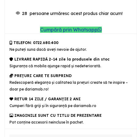
28
persoane urmăresc acest produs chiar acum!
Cumpără prin Whatsapp
TELEFON: 0722.680.400
Ne puteţi suna dacă aveţi nevoie de ajutor.
LIVRARE RAPIDĂ 2-14 zile la produsele din stoc
Siguranţa că mobila ajunge rapid şi nedeteriorată.
PREȚURI CARE TE SURPRIND
Redescoperă eleganța și calitatea la prețuri create să te inspire –
doar pe dariamob.ro!
RETUR 14 ZILE / GARANŢIE 2 ANI
Cumperi fără griji şi în siguranţă pe dariamob.ro
IMAGINILE SUNT CU TITLU DE PREZENTARE
Pot conține accesorii neincluse în pachet.