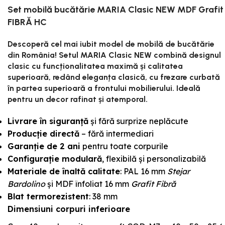
Set mobilă bucătărie MARIA Clasic NEW MDF Grafit
FIBRĂ HC
Descoperă cel mai iubit model de mobilă de bucătărie
din România! Setul MARIA Clasic NEW combină designul
clasic cu funcționalitatea maximă și calitatea
superioară, redând eleganța clasică, cu frezare curbată
în partea superioară a frontului mobilierului. Ideală
pentru un decor rafinat și atemporal.
Livrare în siguranță
și fără surprize neplăcute
Producție directă
– fără intermediari
Garanție de 2 ani
pentru toate corpurile
Configurație modulară
, flexibilă și personalizabilă
Materiale de înaltă calitate
: PAL 16 mm
Stejar
Bardolino
și MDF înfoliat 16 mm
Grafit Fibră
Blat termorezistent
: 38 mm
Dimensiuni corpuri inferioare