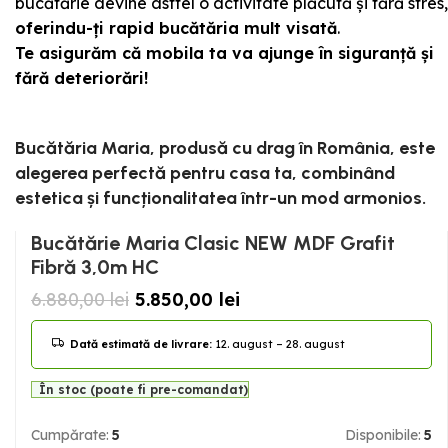
bucătărie devine astfel o activitate plăcută și fără stres,
oferindu-ți rapid bucătăria mult visată
.
Te asigurăm că mobila ta va ajunge în siguranță și
fără deteriorări!
Bucătăria Maria, produsă cu drag în România, este
alegerea perfectă pentru casa ta, combinând
estetica și funcționalitatea într-un mod armonios.
Bucătărie Maria Clasic NEW MDF Grafit
Fibră 3,0m HC
6.880,00
lei
5.850,00
lei
Dată estimată de livrare:
12. august – 28. august
În stoc (poate fi pre-comandat)
Cumpărate:
5
Disponibile:
5