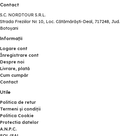
Contact
S.C. NORDTOUR S.R.L.
Strada Freziilor Nr. 10, Loc. Cătămărăști-Deal, 717248, Jud.
Botoșani
Informaţii
Logare cont
Înregistrare cont
Despre noi
Livrare, plată
Cum cumpăr
Contact
Utile
Politica de retur
Termeni și condiții
Politica Cookie
Protectia datelor
A.N.P.C.
SOL/SAL