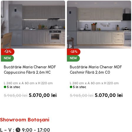
-15%
-15%
NEW
NEW
Bucătărie Maria Chenar MDF
Bucătărie Maria Chenar MDF
Cappuccino Fibră 2,6m HC
Cashmir Fibră 2,6m C0
L 260 cm x A 60 cm x H 220 cm
L 260 cm x A 60 cm x H 220 cm
5 în stoc
5 în stoc
5.070,00
lei
5.070,00
lei
5.965,00
lei
5.965,00
lei
Showroom Botoșani
L – V :
9:00 - 17:00