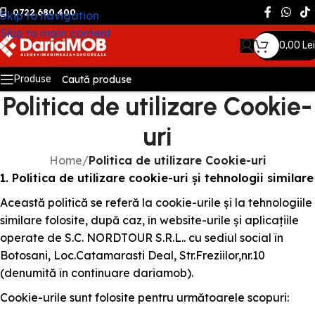
0722.680.400
Skip to navigation
Skip to main content
0,00
Lei
Produse
Politica de utilizare Cookie-
uri
Home
/
Politica de utilizare Cookie-uri
1. Politica de utilizare cookie-uri și tehnologii similare
Această politică se referă la cookie-urile și la tehnologiile
similare folosite, după caz, în website-urile și aplicațiile
operate de S.C. NORDTOUR S.R.L.. cu sediul social în
Botosani, Loc.Catamarasti Deal, Str.Freziilor,nr.10
(denumită în continuare dariamob).
Cookie-urile sunt folosite pentru următoarele scopuri: