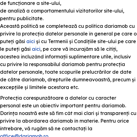
de funcționare a site-ului,
de analiză a comportamentului vizitatorilor site-ului,
pentru publicitate.
Această politică se completează cu politica dariamob cu
privire la protecția datelor personale în general pe care o
puteți găsi
aici
și cu Termenii și Condițiile site-ului pe care
le puteți găsi
aici
, pe care vă încurajăm să le citiți,
acestea incluzând informații suplimentare utile, inclusiv
cu privire la responsabilul dariamob pentru protecția
datelor personale, toate scopurile prelucrărilor de date
de către dariamob, drepturile dumneavoastră, precum și
excepțiile și limitele acestora etc.
Protecția corespunzătoare a datelor cu caracter
personal este un obiectiv important pentru dariamob.
Dorința noastră este să fim cât mai clari și transparenți cu
privire la abordarea dariamob în materie. Pentru orice
întrebare, vă rugăm să ne contactați la
office@dariamob.ro
.