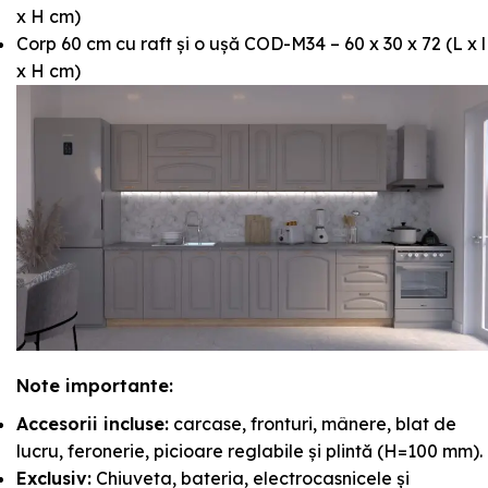
x H cm)
Corp 60 cm cu raft și o ușă COD-M34 – 60 x 30 x 72 (L x l
x H cm)
Note importante:
Accesorii incluse:
carcase, fronturi, mânere, blat de
lucru, feronerie, picioare reglabile și plintă (H=100 mm).
Exclusiv:
Chiuveta, bateria, electrocasnicele și