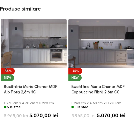
Produse similare
-15%
-15%
NEW
NEW
Bucătărie Maria Chenar MDF
Bucătărie Maria Chenar MDF
Alb Fibră 2,6m HC
Cappuccino Fibră 2,6m C0
L 260 cm x A 60 cm x H 220 cm
L 260 cm x A 60 cm x H 220 cm
5 în stoc
5 în stoc
5.070,00
lei
5.070,00
lei
5.965,00
lei
5.965,00
lei