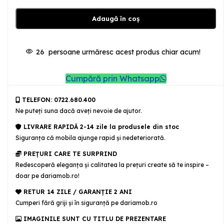
Adaugă în coș
26
persoane urmăresc acest produs chiar acum!
Cumpără prin Whatsapp
TELEFON: 0722.680.400
Ne puteţi suna dacă aveţi nevoie de ajutor.
LIVRARE RAPIDĂ 2-14 zile la produsele din stoc
Siguranţa că mobila ajunge rapid şi nedeteriorată.
PREȚURI CARE TE SURPRIND
Redescoperă eleganța și calitatea la prețuri create să te inspire –
doar pe dariamob.ro!
RETUR 14 ZILE / GARANŢIE 2 ANI
Cumperi fără griji şi în siguranţă pe dariamob.ro
IMAGINILE SUNT CU TITLU DE PREZENTARE