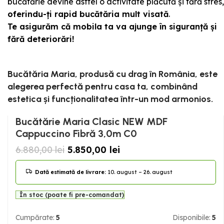
bucătărie devine astfel o activitate plăcută și fără stres,
oferindu-ți rapid bucătăria mult visată
.
Te asigurăm că mobila ta va ajunge în siguranță și
fără deteriorări!
Bucătăria Maria, produsă cu drag în România, este
alegerea perfectă pentru casa ta, combinând
estetica și funcționalitatea într-un mod armonios.
Bucătărie Maria Clasic NEW MDF
Cappuccino Fibră 3,0m C0
6.880,00
lei
5.850,00
lei
Dată estimată de livrare:
10. august – 26. august
În stoc (poate fi pre-comandat)
Cumpărate:
5
Disponibile:
5