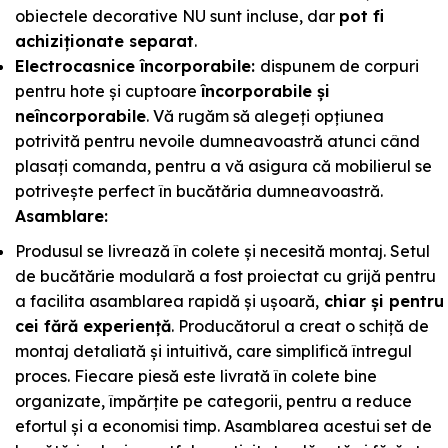
obiectele decorative NU sunt incluse, dar
pot fi
achiziționate separat
.
Electrocasnice încorporabile:
dispunem de corpuri
pentru hote și cuptoare
încorporabile și
neîncorporabile
. Vă rugăm să alegeți opțiunea
potrivită pentru nevoile dumneavoastră atunci când
plasați comanda, pentru a vă asigura că mobilierul se
potrivește perfect în bucătăria dumneavoastră.
Asamblare:
Produsul se livrează în colete și necesită montaj. Setul
de bucătărie modulară a fost proiectat cu grijă pentru
a facilita asamblarea rapidă și ușoară,
chiar și pentru
cei fără experiență
. Producătorul a creat o schiță de
montaj detaliată și intuitivă, care simplifică întregul
proces. Fiecare piesă este livrată în colete bine
organizate, împărțite pe categorii, pentru a reduce
efortul și a economisi timp. Asamblarea acestui set de