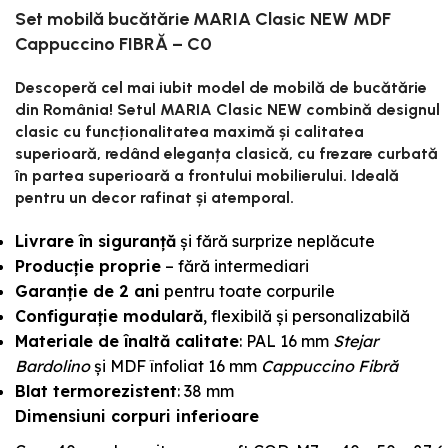
Set mobilă bucătărie MARIA Clasic NEW MDF
Cappuccino FIBRĂ – C0
Descoperă cel mai iubit model de mobilă de bucătărie
din România! Setul MARIA Clasic NEW combină designul
clasic cu funcționalitatea maximă și calitatea
superioară, redând eleganța clasică, cu frezare curbată
în partea superioară a frontului mobilierului. Ideală
pentru un decor rafinat și atemporal.
Livrare în siguranță
și fără surprize neplăcute
Producție proprie
– fără intermediari
Garanție de 2 ani
pentru toate corpurile
Configurație mod
ulară
, flexibilă și personalizabilă
Materiale de înaltă calitate
: PAL 16 mm
Stejar
Bardolino
și MDF înfoliat 16 mm
Cappuccino Fibră
Blat termorezistent
: 38 mm
Dimensiuni corpuri inferioare