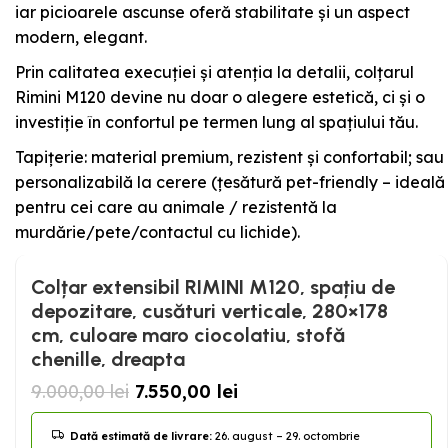
iar picioarele ascunse oferă stabilitate și un aspect
modern, elegant.
Prin calitatea execuției și atenția la detalii, colțarul
Rimini M120 devine nu doar o alegere estetică, ci și o
investiție în confortul pe termen lung al spațiului tău.
Tapițerie: material premium, rezistent și confortabil; sau
personalizabilă la cerere (țesătură pet-friendly – ideală
pentru cei care au animale / rezistentă la
murdărie/pete/contactul cu lichide).
Colțar extensibil RIMINI M120, spațiu de
depozitare, cusături verticale, 280×178
cm, culoare maro ciocolatiu, stofă
chenille, dreapta
9.000,00
lei
7.550,00
lei
Dată estimată de livrare:
26. august – 29. octombrie