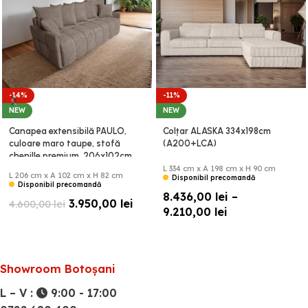
-14%
-11%
NEW
NEW
Canapea extensibilă PAULO,
Colțar ALASKA 334x198cm
culoare maro taupe, stofă
(A200+LCA)
chenille premium, 206x102cm
(B3FB)
L 334 cm x A 198 cm x H 90 cm
L 206 cm x A 102 cm x H 82 cm
Disponibil precomandă
Disponibil precomandă
8.436,00
lei
–
3.950,00
lei
4.600,00
lei
9.210,00
lei
Showroom Botoșani
L – V :
9:00 - 17:00