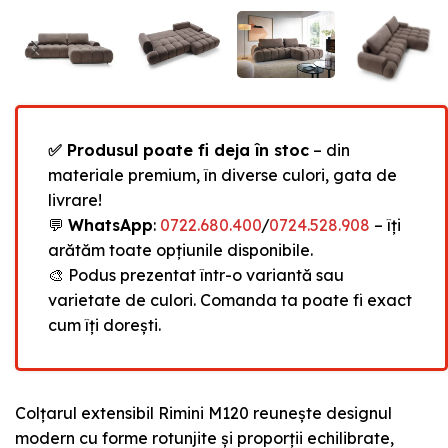
✅ Produsul poate fi deja în stoc
– din
materiale premium, în diverse culori, gata de
livrare!
💬
WhatsApp
:
0722.680.400
/
0724.528.908
– îți
arătăm toate opțiunile disponibile.
🎨 Podus prezentat într-o variantă sau
varietate de culori. Comanda ta poate fi exact
cum îți dorești.
Colțarul extensibil Rimini M120 reunește designul
modern cu forme rotunjite și proporții echilibrate,