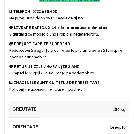
TELEFON: 0722.680.400
Ne puteţi suna dacă aveţi nevoie de ajutor.
LIVRARE RAPIDĂ 2-14 zile la produsele din stoc
Siguranţa că mobila ajunge rapid şi nedeteriorată.
PREȚURI CARE TE SURPRIND
Redescoperă eleganța și calitatea la prețuri create să te inspire –
doar pe dariamob.ro!
RETUR 14 ZILE / GARANŢIE 2 ANI
Cumperi fără griji şi în siguranţă pe dariamob.ro
IMAGINILE SUNT CU TITLU DE PREZENTARE
Pot conține accesorii neincluse în pachet.
GREUTATE
130 kg
ORIENTARE
Dreapta