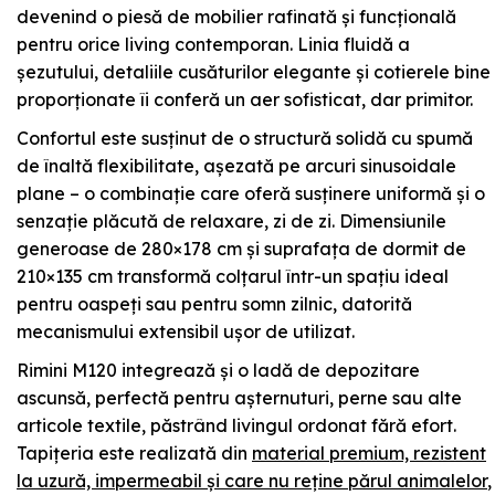
devenind o piesă de mobilier rafinată și funcțională
pentru orice living contemporan. Linia fluidă a
șezutului, detaliile cusăturilor elegante și cotierele bine
proporționate îi conferă un aer sofisticat, dar primitor.
Confortul este susținut de o structură solidă cu spumă
de înaltă flexibilitate, așezată pe arcuri sinusoidale
plane – o combinație care oferă susținere uniformă și o
senzație plăcută de relaxare, zi de zi. Dimensiunile
generoase de 280×178 cm și suprafața de dormit de
210×135 cm transformă colțarul într-un spațiu ideal
pentru oaspeți sau pentru somn zilnic, datorită
mecanismului extensibil ușor de utilizat.
Rimini M120 integrează și o ladă de depozitare
ascunsă, perfectă pentru așternuturi, perne sau alte
articole textile, păstrând livingul ordonat fără efort.
Tapițeria este realizată din
material premium, rezistent
la uzură, impermeabil și care nu reține părul animalelor
,