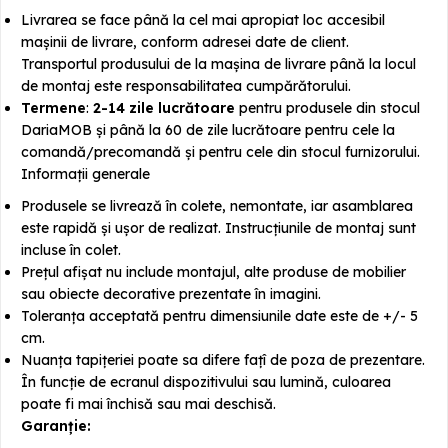
Livrarea se face până la cel mai apropiat loc accesibil
mașinii de livrare, conform adresei date de client.
Transportul produsului de la mașina de livrare până la locul
de montaj este responsabilitatea cumpărătorului.
Termene
:
2-14 zile lucrătoare
pentru produsele din stocul
DariaMOB și până la 60 de zile lucrătoare pentru cele la
comandă/precomandă și pentru cele din stocul furnizorului.
Informații generale
Produsele se livrează în colete, nemontate, iar asamblarea
este rapidă și ușor de realizat. Instrucțiunile de montaj sunt
incluse în colet.
Prețul afișat nu include montajul, alte produse de mobilier
sau obiecte decorative prezentate în imagini.
Toleranța acceptată pentru dimensiunile date este de +/- 5
cm.
Nuanța tapițeriei poate sa difere fațî de poza de prezentare.
În funcție de ecranul dispozitivului sau lumină, culoarea
poate fi mai închisă sau mai deschisă.
Garanție: