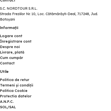
Contact
S.C. NORDTOUR S.R.L.
Strada Freziilor Nr. 10, Loc. Cătămărăști-Deal, 717248, Jud.
Botoșani
Informaţii
Logare cont
Înregistrare cont
Despre noi
Livrare, plată
Cum cumpăr
Contact
Utile
Politica de retur
Termeni și condiții
Politica Cookie
Protectia datelor
A.N.P.C.
SOL/SAL