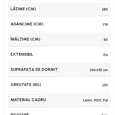
LĂŢIME (CM)
280
ADÂNCIME (CM)
178
ÎNĂLŢIME (CM)
83
EXTENSIBIL
Da
SUPRAFAȚA DE DORMIT
210×135 cm
GREUTATE (KG)
130
MATERIAL CADRU
Lemn
,
MDF
,
Pal
PICIOARE