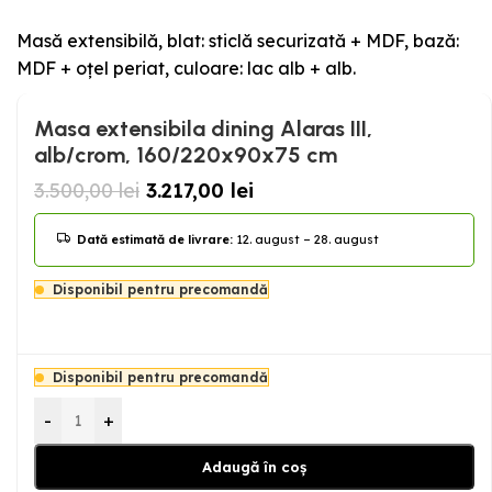
Masă extensibilă, blat: sticlă securizată + MDF, bază:
MDF + oțel periat, culoare: lac alb + alb.
Masa extensibila dining Alaras III,
alb/crom, 160/220x90x75 cm
3.500,00
lei
3.217,00
lei
Dată estimată de livrare:
12. august – 28. august
Disponibil pentru precomandă
Disponibil pentru precomandă
-
+
Adaugă în coș