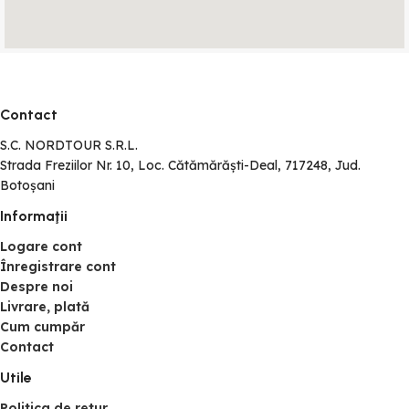
Contact
S.C. NORDTOUR S.R.L.
Strada Freziilor Nr. 10, Loc. Cătămărăști-Deal, 717248, Jud.
Botoșani
Informaţii
Logare cont
Înregistrare cont
Despre noi
Livrare, plată
Cum cumpăr
Contact
Utile
Politica de retur