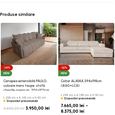
Produse similare
-14%
-11%
NEW
NEW
Canapea extensibilă PAULO,
Colțar ALASKA 294x198cm
culoare maro taupe, stofă
(A160+LCA)
chenille premium, 206x102cm
(B3FB)
L 294 cm x A 198 cm x H 90 cm
L 206 cm x A 102 cm x H 82 cm
Disponibil precomandă
Disponibil precomandă
7.665,00
lei
–
3.950,00
lei
4.600,00
lei
8.375,00
lei