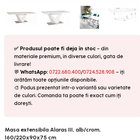
✅ Produsul poate fi deja în stoc
– din
materiale premium, în diverse culori, gata de
livrare!
💬
WhatsApp
:
0722.680.400
/
0724.528.908
– îți
arătăm toate opțiunile disponibile.
🎨 Podus prezentat într-o variantă sau varietate
de culori. Comanda ta poate fi exact cum îți
dorești.
Masa extensibila Alaras III, alb/crom,
160/220x90x75 cm