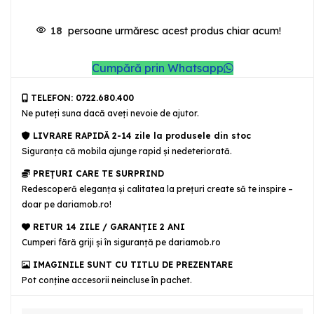
18
persoane urmăresc acest produs chiar acum!
Cumpără prin Whatsapp
TELEFON: 0722.680.400
Ne puteţi suna dacă aveţi nevoie de ajutor.
LIVRARE RAPIDĂ 2-14 zile la produsele din stoc
Siguranţa că mobila ajunge rapid şi nedeteriorată.
PREȚURI CARE TE SURPRIND
Redescoperă eleganța și calitatea la prețuri create să te inspire –
doar pe dariamob.ro!
RETUR 14 ZILE / GARANŢIE 2 ANI
Cumperi fără griji şi în siguranţă pe dariamob.ro
IMAGINILE SUNT CU TITLU DE PREZENTARE
Pot conține accesorii neincluse în pachet.