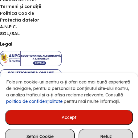
Termeni și condiții
Politica Cookie
Protectia datelor
A.N.P.C.
SOL/SAL
Legal
Folosim cookie-uri pentru a-ți oferi cea mai bună experiență
de navigare, pentru a personaliza conținutul site-ului nostru,
a analiza traficul și a-ți afișa reclame relevante. Consultă
politica de confidenţialitate
pentru mai multe informații.
Accept
Acesta este un magazin demo.
Comenzile plasate pe acest site nu vor
S.C. NORDTOUR S.R.L., RO 612824, J07/226/1991, Str. Freziilor Nr. 10,
fi procesate. Vă mulțumim pentru
Setări Cookie
Refuz
Loc. Cătămărăști-Deal, Com. Mihai Eminescu, 717248, Botoșani,