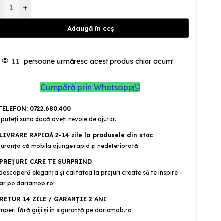
+
Adaugă în coș
11
persoane urmăresc acest produs chiar acum!
Cumpără prin Whatsapp
ELEFON: 0722.680.400
 puteţi suna dacă aveţi nevoie de ajutor.
LIVRARE RAPIDĂ 2-14 zile la produsele din stoc
guranţa că mobila ajunge rapid şi nedeteriorată.
PREȚURI CARE TE SURPRIND
descoperă eleganța și calitatea la prețuri create să te inspire –
ar pe dariamob.ro!
RETUR 14 ZILE / GARANŢIE 2 ANI
mperi fără griji şi în siguranţă pe dariamob.ro