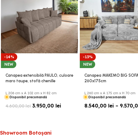
-14%
-13%
NEW
NEW
Canapea extensibilă PAULO, culoare
Canapea MAKEMO BIG SOF
maro taupe, stofă chenille
260x175cm
premium, 206x102cm (B3FB)
L 206 cm x A 102 cm x H 82 cm
L 260 cm x A 175 cm x H 70 cm
Disponibil precomandă
Disponibil precomandă
3.950,00
lei
8.540,00
lei
–
9.570,
4.600,00
lei
Showroom Botoșani