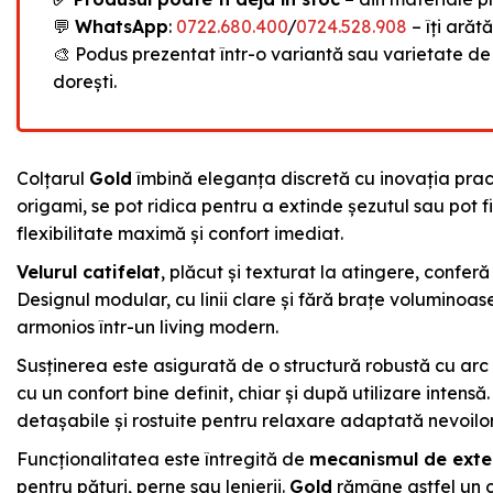
💬
WhatsApp
:
0722.680.400
/
0724.528.908
– îți arăt
🎨 Podus prezentat într-o variantă sau varietate de
dorești.
Colțarul
Gold
îmbină eleganța discretă cu inovația pract
origami, se pot ridica pentru a extinde șezutul sau pot f
flexibilitate maximă și confort imediat.
Velurul catifelat
, plăcut și texturat la atingere, conferă
Designul modular, cu linii clare și fără brațe voluminoas
armonios într-un living modern.
Susținerea este asigurată de o structură robustă cu ar
cu un confort bine definit, chiar și după utilizare intens
detașabile și rostuite pentru relaxare adaptată nevoilor
Funcționalitatea este întregită de
mecanismul de exte
pentru pături, perne sau lenjerii.
Gold
rămâne astfel un co