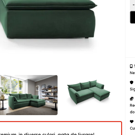
-
T
Ne
Si
Re
do
Cu
emium, în diverse culori, gata de livrare!