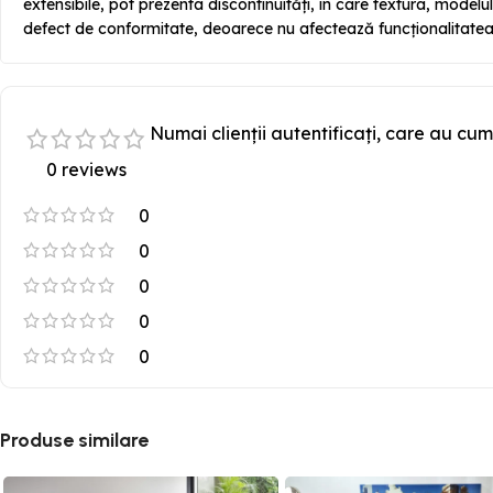
extensibile, pot prezenta discontinuități, în care textura, modelu
defect de conformitate, deoarece nu afectează funcționalitatea 
Numai clienții autentificați, care au cum
0 reviews
0
0
0
0
0
Produse similare