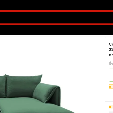
r extensibil GOLD, spațiu de depozitare, 230×166 cm, 
Co
23
d
6