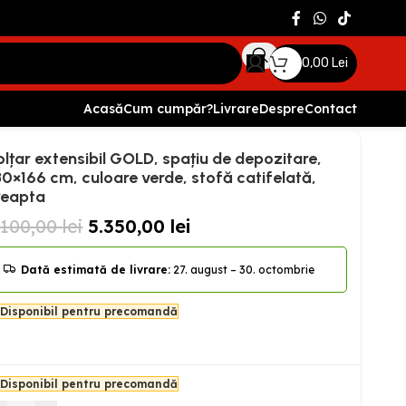
0,00
Lei
Acasă
Cum cumpăr?
Livrare
Despre
Contact
culoare verde, stofă catifelată, dreapta
lțar extensibil GOLD, spațiu de depozitare,
0×166 cm, culoare verde, stofă catifelată,
reapta
.100,00
lei
5.350,00
lei
Dată estimată de livrare:
27. august – 30. octombrie
Disponibil pentru precomandă
Disponibil pentru precomandă