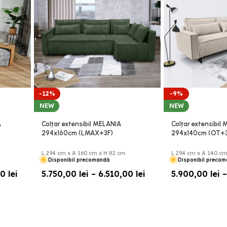
-12%
-9%
NEW
NEW
A
Colțar extensibil MELANIA
Colțar extensibi
294x160cm (LMAX+3F)
294x140cm (OT+3
L 294 cm x A 160 cm x H 82 cm
L 294 cm x A 140 c
Disponibil precomandă
Disponibil preco
00
lei
5.750,00
lei
–
6.510,00
lei
5.900,00
lei
–