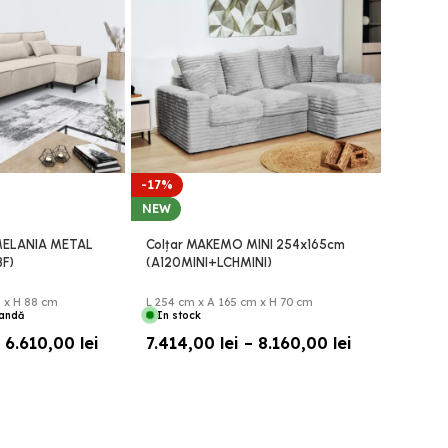
-17%
-29%
NEW
Consola
sticla 
l MELANIA METAL
Colțar MAKEMO MINI 254x165cm
cm
F)
(A120MINI+LCHMINI)
L 120 cm
1 în st
m x H 88 cm
L 254 cm x A 165 cm x H 70 cm
mandă
In stock
1.300
6.610,00
lei
7.414,00
lei
–
8.160,00
lei