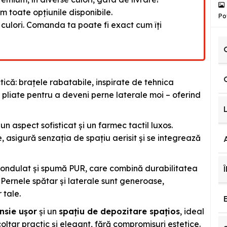
ăm toate opțiunile disponibile.
Po
 culori. Comanda ta poate fi exact cum îți
ică: brațele rabatabile, inspirate de tehnica
i pliate pentru a deveni perne laterale moi – oferind
 un aspect sofisticat și un farmec tactil luxos.
e, asigură senzația de spațiu aerisit și se integrează
c ondulat și spumă PUR, care combină durabilitatea
ă. Pernele spătar și laterale sunt generoase,
 tale.
nsie ușor
și un
spațiu de depozitare spațios
, ideal
lțar practic și elegant, fără compromisuri estetice.