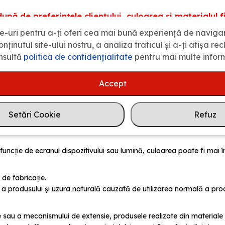
pă de preferințele clientului, culoarea și materialul fi
e-uri pentru a-ți oferi cea mai bună experiență de naviga
electat.
nținutul site-ului nostru, a analiza traficul și a-ți afișa re
nsultă
politica de confidenţialitate
pentru mai multe inform
e livrare, conform adresei date de client. Transportul produsului de
Accept
iaMOB și până la 60 de zile lucrătoare pentru cele la comandă/prec
Setări Cookie
Refuz
pidă și ușor de realizat. Instrucțiunile de montaj sunt incluse în co
biecte decorative prezentate în imagini.
funcție de ecranul dispozitivului sau lumină, culoarea poate fi mai 
 de fabricație.
 produsului și uzura naturală cauzată de utilizarea normală a prod
ate sau a mecanismului de extensie, produsele realizate din material