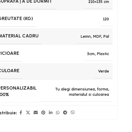
SUPRAFAȚA DE DORMIT
210×135 cm
GREUTATE (KG)
120
MATERIAL CADRU
Lemn
,
MDF
,
Pal
PICIOARE
3cm
,
Plastic
CULOARE
Verde
PERSONALIZABIL
Tu alegi dimensiunea, forma,
100%
materialul si culoarea
stribuie: