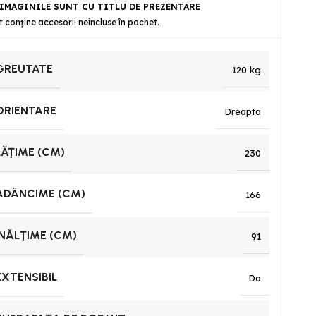
IMAGINILE SUNT CU TITLU DE PREZENTARE
t conține accesorii neincluse în pachet.
GREUTATE
120 kg
ORIENTARE
Dreapta
LĂŢIME (CM)
230
ADÂNCIME (CM)
166
ÎNĂLŢIME (CM)
91
EXTENSIBIL
Da