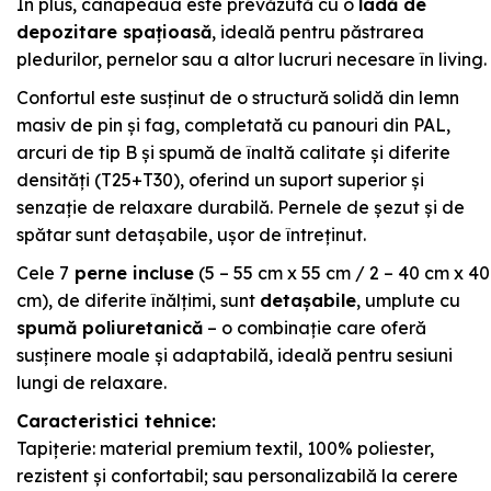
În plus, canapeaua este prevăzută cu o
ladă de
depozitare spațioasă
, ideală pentru păstrarea
pledurilor, pernelor sau a altor lucruri necesare în living.
Confortul este susținut de o structură solidă din lemn
masiv de pin și fag, completată cu panouri din PAL,
arcuri de tip B și spumă de înaltă calitate și diferite
densități (T25+T30), oferind un suport superior și
senzație de relaxare durabilă. Pernele de șezut și de
spătar sunt detașabile, ușor de întreținut.
Cele 7
perne incluse
(5 – 55 cm x 55 cm / 2 – 40 cm x 40
cm), de diferite înălțimi, sunt
detașabile
, umplute cu
spumă poliuretanică
– o combinație care oferă
susținere moale și adaptabilă, ideală pentru sesiuni
lungi de relaxare.
Caracteristici tehnice:
Tapițerie: material premium textil, 100% poliester,
rezistent și confortabil; sau personalizabilă la cerere