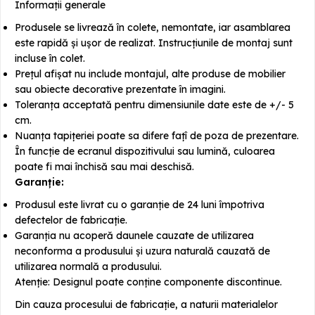
Informații generale
Produsele se livrează în colete, nemontate, iar asamblarea
este rapidă și ușor de realizat. Instrucțiunile de montaj sunt
incluse în colet.
Prețul afișat nu include montajul, alte produse de mobilier
sau obiecte decorative prezentate în imagini.
Toleranța acceptată pentru dimensiunile date este de +/- 5
cm.
Nuanța tapițeriei poate sa difere fațî de poza de prezentare.
În funcție de ecranul dispozitivului sau lumină, culoarea
poate fi mai închisă sau mai deschisă.
Garanție:
Produsul este livrat cu o garanție de 24 luni împotriva
defectelor de fabricație.
Garanția nu acoperă daunele cauzate de utilizarea
neconforma a produsului și uzura naturală cauzată de
utilizarea normală a produsului.
Atenție: Designul poate conține componente discontinue.
Din cauza procesului de fabricație, a naturii materialelor