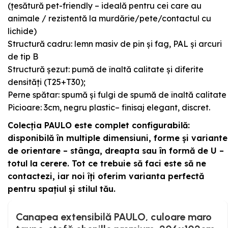
(țesătură pet-friendly – ideală pentru cei care au
animale / rezistentă la murdărie/pete/contactul cu
lichide)
Structură cadru: lemn masiv de pin și fag, PAL și arcuri
de tip B
Structură șezut: pumă de înaltă calitate și diferite
densități (T25+T30);
Perne spătar: spumă și fulgi de spumă de înaltă calitate
Picioare: 3cm, negru plastic– finisaj elegant, discret.
Colecția PAULO este complet configurabilă:
disponibilă în multiple dimensiuni, forme și variante
de orientare – stânga, dreapta sau în formă de U –
totul la cerere. Tot ce trebuie să faci este să ne
contactezi, iar noi îți oferim varianta perfectă
pentru spațiul și stilul tău.
Canapea extensibilă PAULO, culoare maro