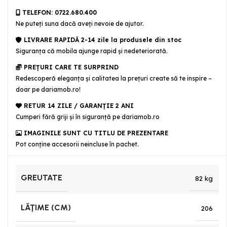
TELEFON: 0722.680.400
Ne puteţi suna dacă aveţi nevoie de ajutor.
LIVRARE RAPIDĂ 2-14 zile la produsele din stoc
Siguranţa că mobila ajunge rapid şi nedeteriorată.
PREȚURI CARE TE SURPRIND
Redescoperă eleganța și calitatea la prețuri create să te inspire –
doar pe dariamob.ro!
RETUR 14 ZILE / GARANŢIE 2 ANI
Cumperi fără griji şi în siguranţă pe dariamob.ro
IMAGINILE SUNT CU TITLU DE PREZENTARE
Pot conține accesorii neincluse în pachet.
GREUTATE
82 kg
LĂŢIME (CM)
206