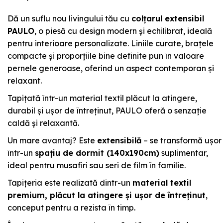
Dă un suflu nou livingului tău cu
colțarul extensibil
PAULO
, o piesă cu design modern și echilibrat, ideală
pentru interioare personalizate. Liniile curate, brațele
compacte și proporțiile bine definite pun în valoare
pernele generoase, oferind un aspect contemporan și
relaxant.
Tapițată într-un material textil plăcut la atingere,
durabil și ușor de întreținut, PAULO oferă o senzație
caldă și relaxantă.
Un mare avantaj? Este
extensibilă
– se transformă ușor
într-un
spațiu de dormit (140x190cm)
suplimentar,
ideal pentru musafiri sau seri de film în familie.
Tapițeria este realizată dintr-un
material textil
premium, plăcut la atingere și ușor de întreținut
,
conceput pentru a rezista în timp.