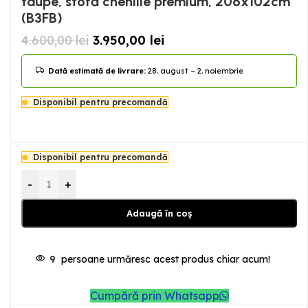
taupe, stofă chenille premium, 206x102cm
(B3FB)
4.600,00
lei
3.950,00
lei
Dată estimată de livrare:
28. august – 2. noiembrie
Disponibil pentru precomandă
Disponibil pentru precomandă
-
+
Adaugă în coș
9
persoane urmăresc acest produs chiar acum!
Cumpără prin Whatsapp