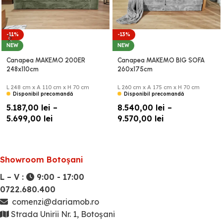
-11%
-13%
NEW
NEW
Canapea MAKEMO 200ER
Canapea MAKEMO BIG SOFA
248x110cm
260x175cm
L 248 cm x A 110 cm x H 70 cm
L 260 cm x A 175 cm x H 70 cm
Disponibil precomandă
Disponibil precomandă
5.187,00
lei
–
8.540,00
lei
–
5.699,00
lei
9.570,00
lei
Showroom Botoșani
L – V :
9:00 - 17:00
0722.680.400
comenzi@dariamob.ro
Strada Unirii Nr. 1, Botoșani