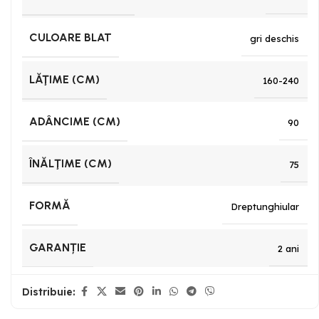
CULOARE BLAT
gri deschis
LĂŢIME (CM)
160-240
ADÂNCIME (CM)
90
ÎNĂLŢIME (CM)
75
FORMĂ
Dreptunghiular
GARANȚIE
2 ani
Distribuie: