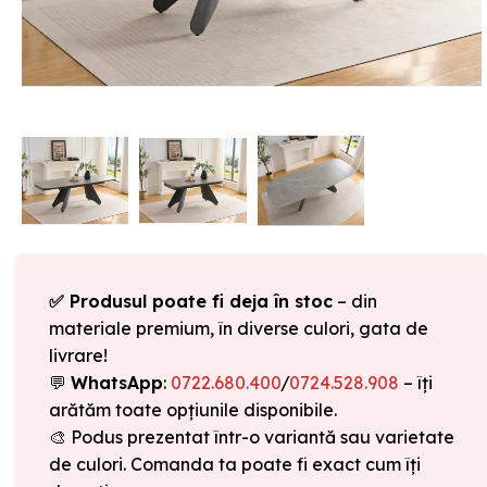
✅ Produsul poate fi deja în stoc
– din
materiale premium, în diverse culori, gata de
livrare!
💬
WhatsApp
:
0722.680.400
/
0724.528.908
– îți
arătăm toate opțiunile disponibile.
🎨 Podus prezentat într-o variantă sau varietate
de culori. Comanda ta poate fi exact cum îți