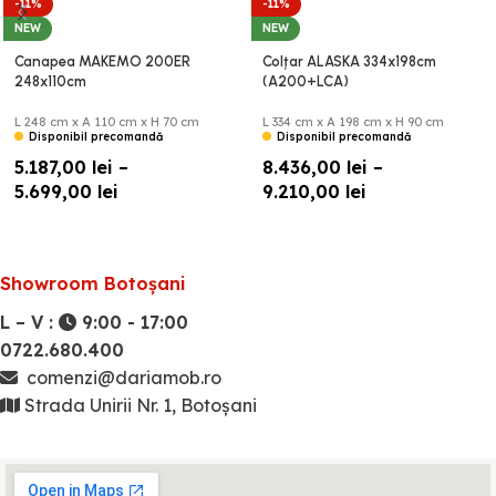
-11%
-11%
NEW
NEW
Canapea MAKEMO 200ER
Colțar ALASKA 334x198cm
248x110cm
(A200+LCA)
L 248 cm x A 110 cm x H 70 cm
L 334 cm x A 198 cm x H 90 cm
Disponibil precomandă
Disponibil precomandă
5.187,00
lei
–
8.436,00
lei
–
5.699,00
lei
9.210,00
lei
Showroom Botoșani
L – V :
9:00 - 17:00
0722.680.400
comenzi@dariamob.ro
Strada Unirii Nr. 1, Botoșani