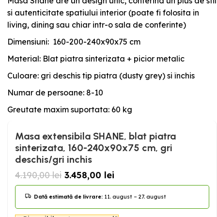
Masa Shane are un design unic, conferind un plus de stil
si autenticitate spatiului interior (poate fi folosita in
living, dining sau chiar intr-o sala de conferinte)
Dimensiuni: 160-200-240x90x75 cm
Material: Blat piatra sinterizata + picior metalic
Culoare: gri deschis tip piatra (dusty grey) si închis
Numar de persoane: 8-10
Greutate maxim suportata: 60 kg
Masa extensibila SHANE, blat piatra
sinterizata, 160-240x90x75 cm, gri
deschis/gri inchis
4.190,00
lei
3.458,00
lei
Dată estimată de livrare:
11. august – 27. august