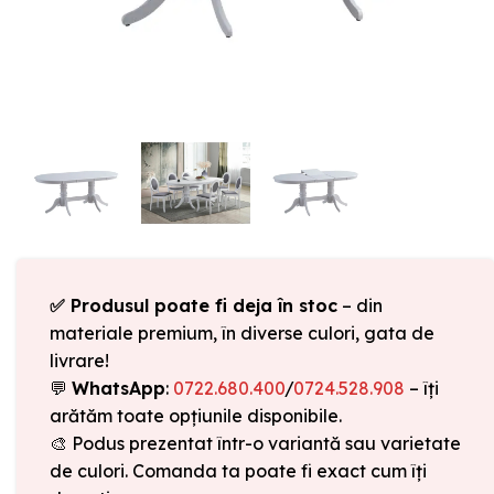
✅ Produsul poate fi deja în stoc
– din
materiale premium, în diverse culori, gata de
livrare!
💬
WhatsApp
:
0722.680.400
/
0724.528.908
– îți
arătăm toate opțiunile disponibile.
🎨 Podus prezentat într-o variantă sau varietate
de culori. Comanda ta poate fi exact cum îți