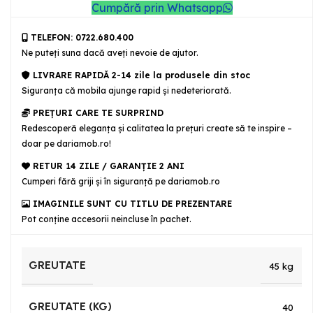
Cumpără prin Whatsapp
TELEFON: 0722.680.400
Ne puteţi suna dacă aveţi nevoie de ajutor.
LIVRARE RAPIDĂ 2-14 zile la produsele din stoc
Siguranţa că mobila ajunge rapid şi nedeteriorată.
PREȚURI CARE TE SURPRIND
Redescoperă eleganța și calitatea la prețuri create să te inspire –
doar pe dariamob.ro!
RETUR 14 ZILE / GARANŢIE 2 ANI
Cumperi fără griji şi în siguranţă pe dariamob.ro
IMAGINILE SUNT CU TITLU DE PREZENTARE
Pot conține accesorii neincluse în pachet.
GREUTATE
45 kg
GREUTATE (KG)
40