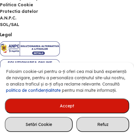
Politica Cookie
Protectia datelor
A.N.P.C.
SOL/SAL
Legal
Folosim cookie-uri pentru a-ți oferi cea mai bună experiență
de navigare, pentru a personaliza conținutul site-ului nostru,
a analiza traficul și a-ți afișa reclame relevante. Consultă
politica de confidenţialitate
pentru mai multe informații.
Accept
Acesta este un magazin demo.
Comenzile plasate pe acest site nu vor
S.C. NORDTOUR S.R.L., RO 612824, J07/226/1991, Str. Freziilor Nr. 10,
fi procesate. Vă mulțumim pentru
Setări Cookie
Refuz
Loc. Cătămărăști-Deal, Com. Mihai Eminescu, 717248, Botoșani,
înțelegere!
România