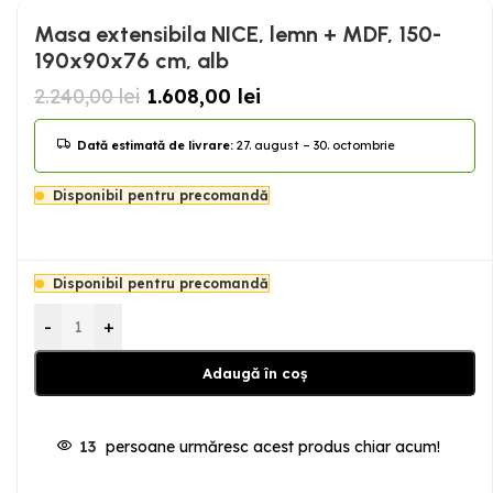
Masa extensibila NICE, lemn + MDF, 150-
190x90x76 cm, alb
2.240,00
lei
1.608,00
lei
Dată estimată de livrare:
27. august – 30. octombrie
Disponibil pentru precomandă
Disponibil pentru precomandă
-
+
Adaugă în coș
13
persoane urmăresc acest produs chiar acum!