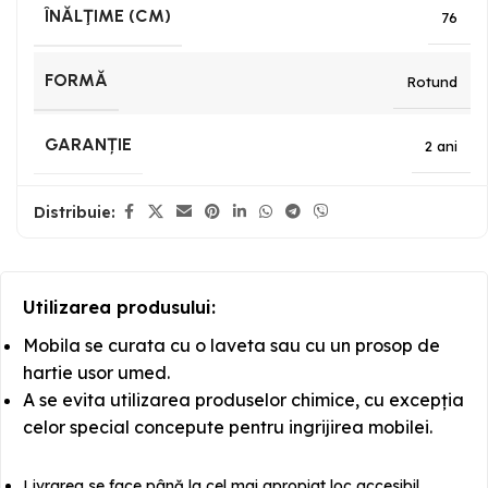
ÎNĂLŢIME (CM)
76
FORMĂ
Rotund
GARANȚIE
2 ani
Distribuie:
Utilizarea produsului:
Mobila se curata cu o laveta sau cu un prosop de
hartie usor umed.
A se evita utilizarea produselor chimice, cu excepția
celor special concepute pentru ingrijirea mobilei.
Livrarea se face până la cel mai apropiat loc accesibil