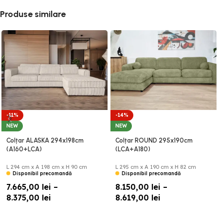
Produse similare
-11%
-14%
NEW
NEW
Colțar ALASKA 294x198cm
Colțar ROUND 295x190cm
(A160+LCA)
(LCA+A180)
L 294 cm x A 198 cm x H 90 cm
L 295 cm x A 190 cm x H 82 cm
Disponibil precomandă
Disponibil precomandă
7.665,00
lei
–
8.150,00
lei
–
8.375,00
lei
8.619,00
lei