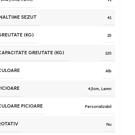
INALTIME SEZUT
41
GREUTATE (KG)
25
CAPACITATE GREUTATE (KG)
120
CULOARE
Alb
PICIOARE
4,5cm
,
Lemn
CULOARE PICIOARE
Personalizabil
ROTATIV
Nu