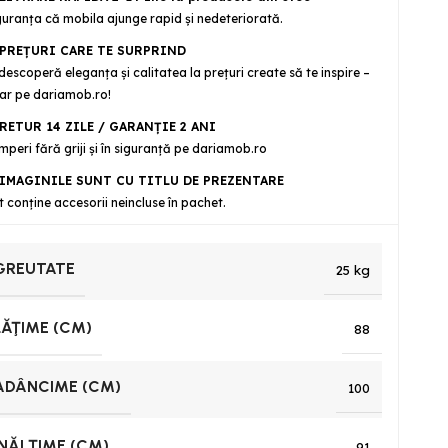
guranţa că mobila ajunge rapid şi nedeteriorată.
PREȚURI CARE TE SURPRIND
descoperă eleganța și calitatea la prețuri create să te inspire –
ar pe dariamob.ro!
RETUR 14 ZILE / GARANŢIE 2 ANI
mperi fără griji şi în siguranţă pe dariamob.ro
IMAGINILE SUNT CU TITLU DE PREZENTARE
t conține accesorii neincluse în pachet.
GREUTATE
25 kg
LĂŢIME (CM)
88
ADÂNCIME (CM)
100
ÎNĂLŢIME (CM)
91