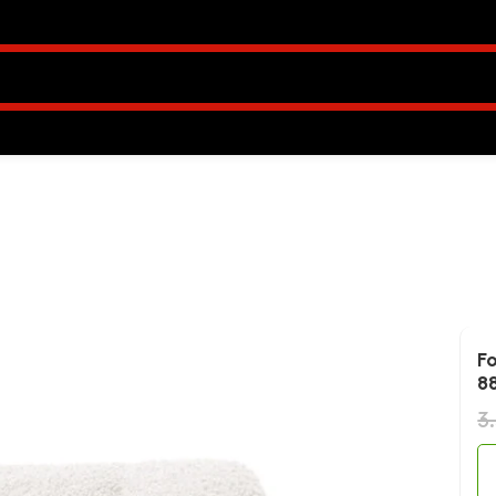
u CIRO, stofa boucle, culoare alb, 88×100×91 cm
Fo
8
3