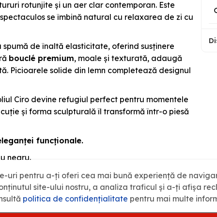
ururi rotunjite și un aer clar contemporan. Este
l spectaculos se îmbină natural cu relaxarea de zi cu
Di
 spumă de înaltă elasticitate, oferind susținere
ură
bouclé premium
, moale și texturată, adaugă
tă. Picioarele solide din lemn completează designul
oliul Ciro devine refugiul perfect pentru momentele
ecuție și forma sculpturală îl transformă într-o piesă
eleganței funcționale.
au negru.
 personalizabilă la cerere (țesătură pet-friendly –
e-uri pentru a-ți oferi cea mai bună experiență de naviga
rie/pete/contactul cu lichide).
nținutul site-ului nostru, a analiza traficul și a-ți afișa re
nsultă
politica de confidenţialitate
pentru mai multe inform