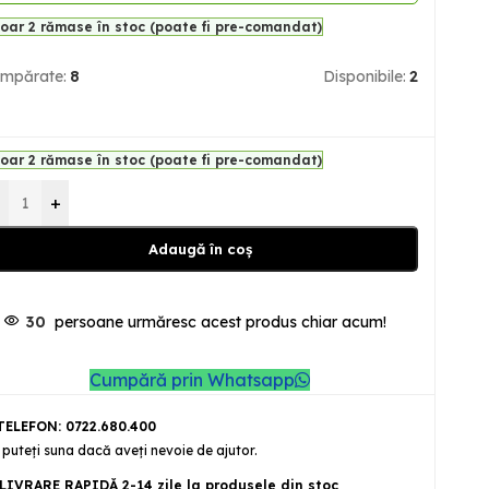
oar 2 rămase în stoc (poate fi pre-comandat)
mpărate:
8
Disponibile:
2
oar 2 rămase în stoc (poate fi pre-comandat)
+
Adaugă în coș
30
persoane urmăresc acest produs chiar acum!
Cumpără prin Whatsapp
ELEFON: 0722.680.400
 puteţi suna dacă aveţi nevoie de ajutor.
LIVRARE RAPIDĂ 2-14 zile la produsele din stoc