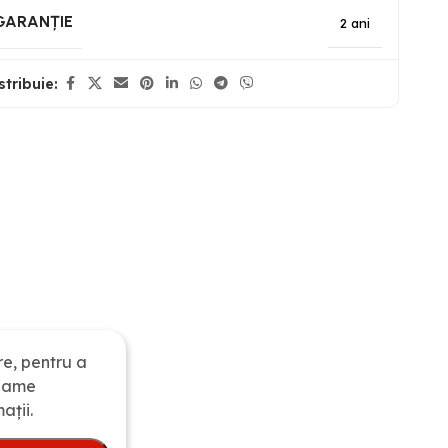
GARANȚIE
2 ani
stribuie:
re, pentru a
clame
ații.