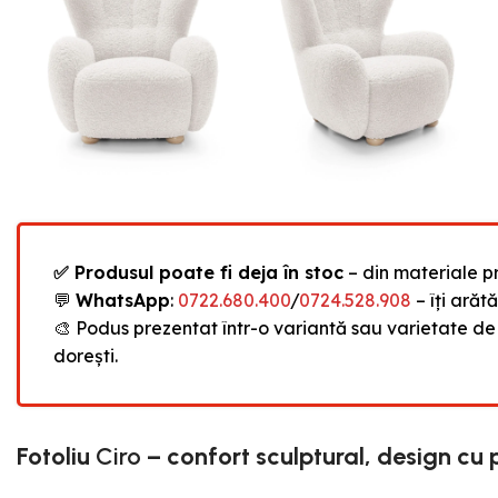
✅ Produsul poate fi deja în stoc
– din materiale pr
💬
WhatsApp
:
0722.680.400
/
0724.528.908
– îți arăt
🎨 Podus prezentat într-o variantă sau varietate de
dorești.
Fotoliu
Ciro
– confort sculptural, design cu 