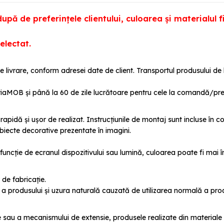
pă de preferințele clientului, culoarea și materialul fi
electat.
e livrare, conform adresei date de client. Transportul produsului de
iaMOB și până la 60 de zile lucrătoare pentru cele la comandă/prec
pidă și ușor de realizat. Instrucțiunile de montaj sunt incluse în co
biecte decorative prezentate în imagini.
funcție de ecranul dispozitivului sau lumină, culoarea poate fi mai 
 de fabricație.
 produsului și uzura naturală cauzată de utilizarea normală a prod
ate sau a mecanismului de extensie, produsele realizate din material