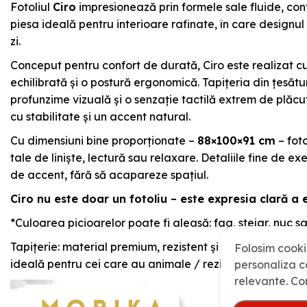
Fotoliul
Ciro
impresionează prin formele sale fluide, cont
piesa ideală pentru interioare rafinate, în care designu
zi.
Conceput pentru confort de durată, Ciro este realizat cu
echilibrată și o postură ergonomică. Tapițeria din țesăt
profunzime vizuală și o senzație tactilă extrem de plăcu
cu stabilitate și un accent natural.
Cu dimensiuni bine proporționate –
88×100×91 cm
– fot
tale de liniște, lectură sau relaxare. Detaliile fine de ex
de accent, fără să acapareze spațiul.
Ciro nu este doar un fotoliu – este expresia clară a 
*Culoarea picioarelor poate fi aleasă: fag, stejar, nuc s
Tapițerie: material premium, rezistent și confortabil; sau
Folosim cooki
ideală pentru cei care au animale / rezistentă la murdă
personaliza co
relevante. Co
Player
video