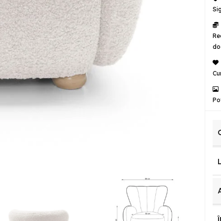
Si
Re
do
Cu
Po