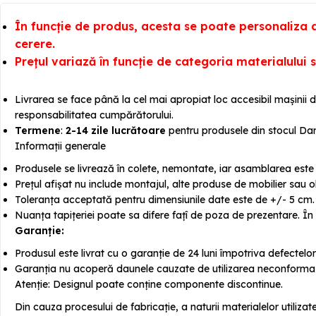
În funcție de produs, acesta se poate personaliza du
cerere.
Prețul variază în funcție de categoria materialului s
Livrarea se face până la cel mai apropiat loc accesibil mașinii d
responsabilitatea cumpărătorului.
Termene
:
2-14 zile lucrătoare
pentru produsele din stocul Dar
Informații generale
Produsele se livrează în colete, nemontate, iar asamblarea este ra
Prețul afișat nu include montajul, alte produse de mobilier sau o
Toleranța acceptată pentru dimensiunile date este de +/- 5 cm.
Nuanța tapițeriei poate sa difere fațî de poza de prezentare. În 
Garanție:
Produsul este livrat cu o garanție de 24 luni împotriva defectelor
Garanția nu acoperă daunele cauzate de utilizarea neconforma a
Atenție: Designul poate conține componente discontinue.
Din cauza procesului de fabricație, a naturii materialelor utiliz