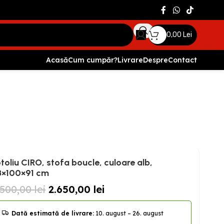
0,00
Lei
Acasă
Cum cumpăr?
Livrare
Despre
Contact
toliu CIRO, stofa boucle, culoare alb,
8×100×91 cm
.500,00
lei
2.650,00
lei
Dată estimată de livrare:
10. august – 26. august