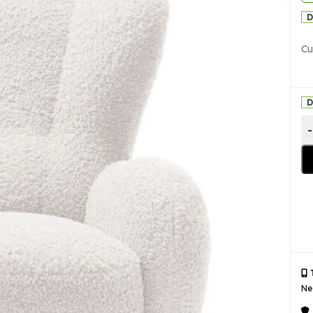
D
Cu
D
-
T
Ne