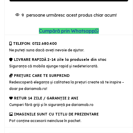
9
persoane urmăresc acest produs chiar acum!
Cumpără prin Whatsapp
TELEFON: 0722.680.400
Ne puteţi suna dacă aveţi nevoie de ajutor.
LIVRARE RAPIDĂ 2-14 zile la produsele din stoc
Siguranţa că mobila ajunge rapid şi nedeteriorată.
PREȚURI CARE TE SURPRIND
Redescoperă eleganța și calitatea la prețuri create să te inspire –
doar pe dariamob.ro!
RETUR 14 ZILE / GARANŢIE 2 ANI
Cumperi fără griji şi în siguranţă pe dariamob.ro
IMAGINILE SUNT CU TITLU DE PREZENTARE
Pot conține accesorii neincluse în pachet.