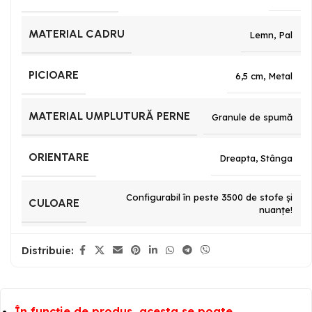
MATERIAL CADRU
Lemn
,
Pal
PICIOARE
6,5 cm
,
Metal
MATERIAL UMPLUTURĂ PERNE
Granule de spumă
ORIENTARE
Dreapta
,
Stânga
Configurabil în peste 3500 de stofe și
CULOARE
nuanțe!
Distribuie:
În funcție de produs, acesta se poate