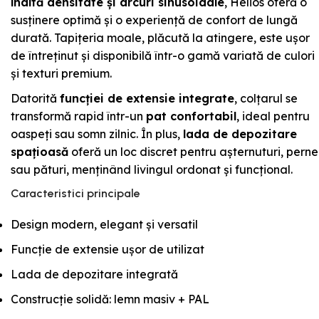
înaltă densitate și arcuri sinusoidale
, Helios oferă o
susținere optimă și o experiență de confort de lungă
durată. Tapițeria moale, plăcută la atingere, este ușor
de întreținut și disponibilă într-o gamă variată de culori
și texturi premium.
Datorită
funcției de extensie integrate
, colțarul se
transformă rapid într-un
pat confortabil
, ideal pentru
oaspeți sau somn zilnic. În plus,
lada de depozitare
spațioasă
oferă un loc discret pentru așternuturi, perne
sau pături, menținând livingul ordonat și funcțional.
Caracteristici principale
Design modern, elegant și versatil
Funcție de extensie ușor de utilizat
Lada de depozitare integrată
Construcție solidă: lemn masiv + PAL