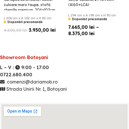
culoare maro taupe, stofă
(A160+LCA)
chenille premium, 206x102cm
(B3FB)
L 294 cm x A 198 cm x H 90 cm
L 206 cm x A 102 cm x H 82 cm
Disponibil precomandă
Disponibil precomandă
7.665,00
lei
–
3.950,00
lei
4.600,00
lei
8.375,00
lei
Showroom Botoșani
L – V :
9:00 - 17:00
0722.680.400
comenzi@dariamob.ro
Strada Unirii Nr. 1, Botoșani