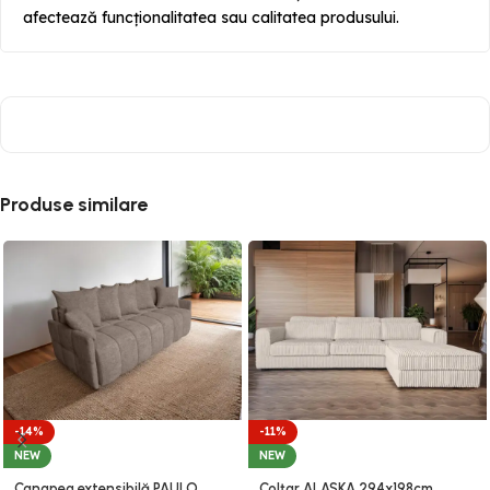
afectează funcționalitatea sau calitatea produsului.
Produse similare
-14%
-11%
NEW
NEW
Canapea extensibilă PAULO,
Colțar ALASKA 294x198cm