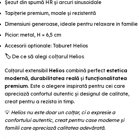
Șezut din spumă HR și arcuri sinusoidale
Tapițerie premium, moale și rezistentă
Dimensiuni generoase, ideale pentru relaxare în familie
Picior: metal, H = 6,5 cm
Accesorii optionale: Taburet Helios
🏷️
De ce să alegi colțarul Helios
Colțarul extensibil
Helios
combină perfect
estetica
modernă
,
durabilitatea reală
și
funcționalitatea
premium
. Este o alegere inspirată pentru cei care
apreciază confortul autentic și designul de calitate,
creat pentru a rezista în timp.
💡
Helios nu este doar un colțar, ci o expresie a
confortului autentic, creat pentru case moderne și
familii care apreciază calitatea adevărată.