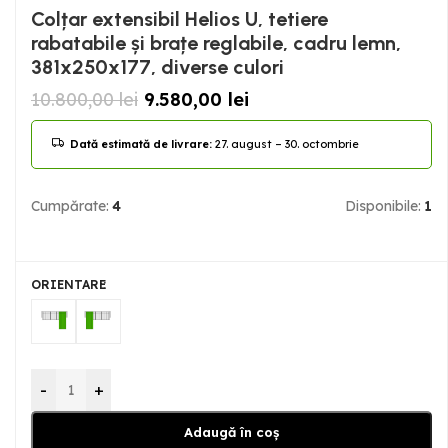
Colțar extensibil Helios U, tetiere
rabatabile și brațe reglabile, cadru lemn,
381x250x177, diverse culori
10.800,00
lei
9.580,00
lei
Dată estimată de livrare:
27. august – 30. octombrie
Cumpărate:
4
Disponibile:
1
ORIENTARE
-
+
Adaugă în coș