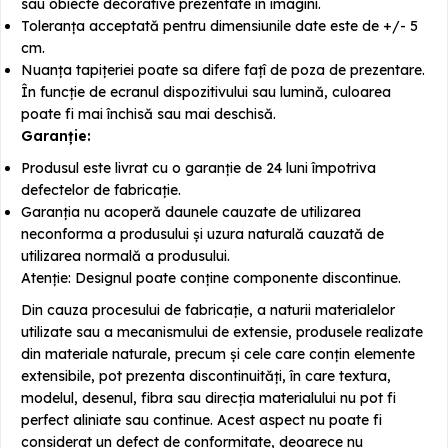
sau obiecte decorative prezentate în imagini.
Toleranța acceptată pentru dimensiunile date este de +/- 5
cm.
Nuanța tapițeriei poate sa difere fațî de poza de prezentare.
În funcție de ecranul dispozitivului sau lumină, culoarea
poate fi mai închisă sau mai deschisă.
Garanție:
Produsul este livrat cu o garanție de 24 luni împotriva
defectelor de fabricație.
Garanția nu acoperă daunele cauzate de utilizarea
neconforma a produsului și uzura naturală cauzată de
utilizarea normală a produsului.
Atenție: Designul poate conține componente discontinue.
Din cauza procesului de fabricație, a naturii materialelor
utilizate sau a mecanismului de extensie, produsele realizate
din materiale naturale, precum și cele care conțin elemente
extensibile, pot prezenta discontinuități, în care textura,
modelul, desenul, fibra sau direcția materialului nu pot fi
perfect aliniate sau continue. Acest aspect nu poate fi
considerat un defect de conformitate, deoarece nu