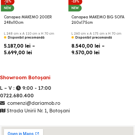
-11%
-13%
NEW
NEW
Canapea MAKEMO 200ER
Canapea MAKEMO BIG SOFA
248x110cm
260x175cm
L 248 cm x A 110 cm x H 70 cm
L 260 cm x A 175 cm x H 70 cm
Disponibil precomandă
Disponibil precomandă
5.187,00
lei
–
8.540,00
lei
–
5.699,00
lei
9.570,00
lei
Showroom Botoșani
L – V :
9:00 - 17:00
0722.680.400
comenzi@dariamob.ro
Strada Unirii Nr. 1, Botoșani