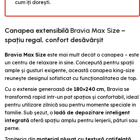
cum îți dorești.
Canapea extensibilă
Bravia Max Size
–
spațiu regal, confort desăvârșit
Bravia Max Size
este mai mult decât o canapea – este
un centru de relaxare în sine. Concepută pentru spații
ample și gusturi exigente, această canapea king-size
reunește designul sofisticat cu funcționalitatea de top.
Cu o extensie generoasă de
180×240 cm
, Bravia se
transformă rapid într-un pat spațios și confortabil, ideal
pentru utilizare zilnică sau pentru momente speciale în
familie. Sub șezut, o
ladă de depozitare inteligent
integrată
oferă spațiu amplu pentru lenjerii, pături sau
perne.
Tapițeria din
material plușat cu textură catifelată