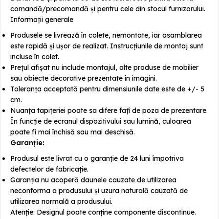
comandă/precomandă și pentru cele din stocul furnizorului.
Informații generale
Produsele se livrează în colete, nemontate, iar asamblarea
este rapidă și ușor de realizat. Instrucțiunile de montaj sunt
incluse în colet.
Prețul afișat nu include montajul, alte produse de mobilier
sau obiecte decorative prezentate în imagini.
Toleranța acceptată pentru dimensiunile date este de +/- 5
cm.
Nuanța tapițeriei poate sa difere fațî de poza de prezentare.
În funcție de ecranul dispozitivului sau lumină, culoarea
poate fi mai închisă sau mai deschisă.
Garanție:
Produsul este livrat cu o garanție de 24 luni împotriva
defectelor de fabricație.
Garanția nu acoperă daunele cauzate de utilizarea
neconforma a produsului și uzura naturală cauzată de
utilizarea normală a produsului.
Atenție: Designul poate conține componente discontinue.