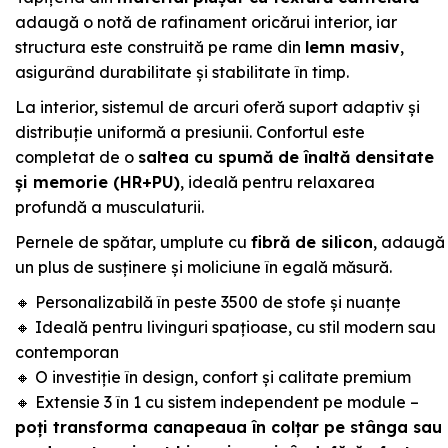
adaugă o notă de rafinament oricărui interior, iar
structura este construită pe rame din
lemn masiv
,
asigurând durabilitate și stabilitate în timp.
La interior, sistemul de arcuri oferă suport adaptiv și
distribuție uniformă a presiunii. Confortul este
completat de o
saltea cu spumă de înaltă densitate
și memorie (HR+PU)
, ideală pentru relaxarea
profundă a musculaturii.
Pernele de spătar, umplute cu
fibră de silicon
, adaugă
un plus de susținere și moliciune în egală măsură.
🔸 Personalizabilă în peste 3500 de stofe și nuanțe
🔸 Ideală pentru livinguri spațioase, cu stil modern sau
contemporan
🔸 O investiție în design, confort și calitate premium
🔸 Extensie 3 în 1 cu sistem independent pe module –
poți transforma canapeaua în colțar pe stânga sau