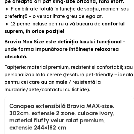
pe dreapta ori pat king-size oricând, fără efort.
🔸 Flexibilitate totală în funcție de spațiu, moment sau
preferință – o versatilitate greu de egalat.
🔸 12 perne incluse pentru a vă bucura de
confortul
suprem, în orice poziție!
Bravia Max Size este definiția luxului funcțional –
unde forma impunătoare întâlnește relaxarea
absolută.
Tapițerie: material premium, rezistent și confortabil; sau
personalizabilă la cerere (țesătură pet-friendly – ideală
pentru cei care au animale / rezistentă la
murdărie/pete/contactul cu lichide).
Canapea extensibilă Bravia MAX-size,
302cm, extensie 2 zone, culoare ivory,
material fluffy velur raiat premium,
extensie 244×182 cm