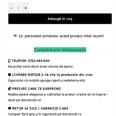
-
+
Adaugă în coș
12
persoane urmăresc acest produs chiar acum!
Cumpără prin Whatsapp
TELEFON: 0722.680.400
Ne puteţi suna dacă aveţi nevoie de ajutor.
LIVRARE RAPIDĂ 2-14 zile la produsele din stoc
Siguranţa că mobila ajunge rapid şi nedeteriorată.
PREȚURI CARE TE SURPRIND
Redescoperă eleganța și calitatea la prețuri create să te inspire –
doar pe dariamob.ro!
RETUR 14 ZILE / GARANŢIE 2 ANI
Cumperi fără griji şi în siguranţă pe dariamob.ro