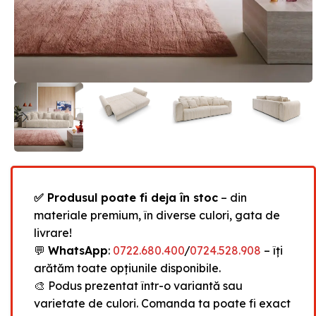
✅ Produsul poate fi deja în stoc
– din
materiale premium, în diverse culori, gata de
livrare!
💬
WhatsApp
:
0722.680.400
/
0724.528.908
– îți
arătăm toate opțiunile disponibile.
🎨 Podus prezentat într-o variantă sau
varietate de culori. Comanda ta poate fi exact