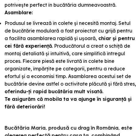
potrivește perfect în bucătăria dumneavoastră.
Asamblare:
Produsul se livrează în colete și necesită montaj. Setul
de bucătărie modulară a fost proiectat cu grijă pentru
a facilita asamblarea rapidă și ușoară,
chiar și pentru
cei fără experiență
. Producătorul a creat o schiță de
montaj detaliată și intuitivă, care simplifică întregul
proces. Fiecare piesă este livrată în colete bine
organizate, împărțite pe categorii, pentru a reduce
efortul și a economisi timp. Asamblarea acestui set de
bucătărie devine astfel o activitate plăcută și fără stres,
oferindu-ți rapid bucătăria mult visată
.
Te asigurăm că mobila ta va ajunge în siguranță și
fără deteriorări!
Bucătăria Maria, produsă cu drag în România, este
alegerea perfectă pentru casa ta, combinând