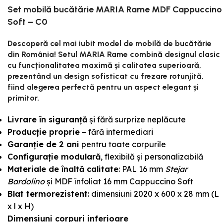
Set mobilă bucătărie MARIA Rame MDF Cappuccino
Soft – C0
Descoperă cel mai iubit model de mobilă de bucătărie
din România! Setul MARIA Rame combină designul clasic
cu funcționalitatea maximă și calitatea superioară,
prezentând un design sofisticat cu frezare rotunjită,
fiind alegerea perfectă pentru un aspect elegant și
primitor.
Livrare în siguranță
și fără surprize neplăcute
Producție proprie
– fără intermediari
Garanție de 2 ani
pentru toate corpurile
Configurație modulară
, flexibilă și personalizabilă
Materiale de înaltă calitate
: PAL 16 mm
Stejar
Bardolino
și MDF înfoliat 16 mm Cappuccino Soft
Blat termorezistent
: dimensiuni 2020 x 600 x 28 mm (L
x l x H)
Dimensiuni corpuri inferioare