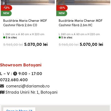
-15%
-15%
NEW
NEW
Bucătărie Maria Chenar MDF
Bucătărie Maria Chenar MDF
Cashmir Fibră 2,6m C0
Cashmir Fibră 2,6m HC
L 260 cm x A 60 cm x H 220 cm
L 260 cm x A 60 cm x H 220 cm
5 în stoc
5 în stoc
5.070,00
lei
5.070,00
lei
5.965,00
lei
5.965,00
lei
Showroom Botoșani
L – V :
9:00 - 17:00
0722.680.400
comenzi@dariamob.ro
Strada Unirii Nr. 1, Botoșani