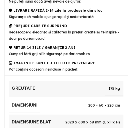
Ne puteţi suna dacă aveţi nevoie de ajutor.
LIVRARE RAPIDĂ 2-14 zile la produsele din stoc
Siguranţa că mobila ajunge rapid şi nedeteriorată.
PREȚURI CARE TE SURPRIND
Redescoperă eleganța și calitatea la prețuri create să te inspire –
doar pe dariamob.ro!
RETUR 14 ZILE / GARANŢIE 2 ANI
Cumperi fără griji şi în siguranţă pe dariamob.ro
IMAGINILE SUNT CU TITLU DE PREZENTARE
Pot conține accesorii neincluse în pachet.
GREUTATE
175 kg
DIMENSIUNI
200 × 60 × 220 cm
DIMENSIUNE BLAT
2020 x 600 x 38 mm (L x l x H)