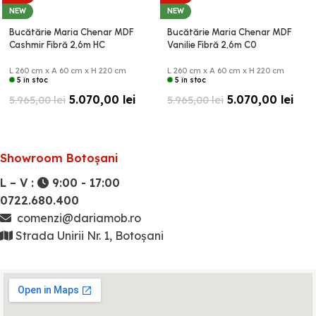
NEW
NEW
Bucătărie Maria Chenar MDF
Bucătărie Maria Chenar MDF
Cashmir Fibră 2,6m HC
Vanilie Fibră 2,6m C0
L 260 cm x A 60 cm x H 220 cm
L 260 cm x A 60 cm x H 220 cm
5 în stoc
5 în stoc
5.070,00
lei
5.070,00
lei
5.965,00
lei
5.965,00
lei
Showroom Botoșani
L – V :
9:00 - 17:00
0722.680.400
comenzi@dariamob.ro
Strada Unirii Nr. 1, Botoșani