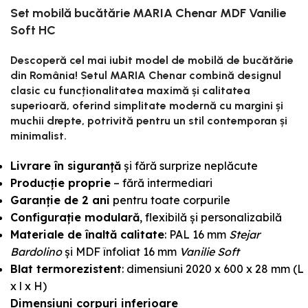
Set mobilă bucătărie MARIA Chenar MDF Vanilie
Soft HC
Descoperă cel mai iubit model de mobilă de bucătărie
din România! Setul MARIA Chenar combină designul
clasic cu funcționalitatea maximă și calitatea
superioară, oferind simplitate modernă cu margini și
muchii drepte, potrivită pentru un stil contemporan și
minimalist.
Livrare în siguranță
și fără surprize neplăcute
Producție proprie
– fără intermediari
Garanție de 2 ani
pentru toate corpurile
Configurație modulară
, flexibilă și personalizabilă
Materiale de înaltă calitate
: PAL 16 mm
Stejar
Bardolino
și MDF înfoliat 16 mm
Vanilie Soft
Blat termorezistent
: dimensiuni 2020 x 600 x 28 mm (L
x l x H)
Dimensiuni corpuri inferioare