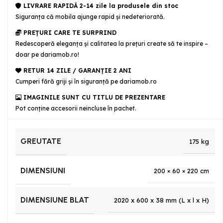
LIVRARE RAPIDĂ 2-14 zile la produsele din stoc
Siguranţa că mobila ajunge rapid şi nedeteriorată.
PREȚURI CARE TE SURPRIND
Redescoperă eleganța și calitatea la prețuri create să te inspire –
doar pe dariamob.ro!
RETUR 14 ZILE / GARANŢIE 2 ANI
Cumperi fără griji şi în siguranţă pe dariamob.ro
IMAGINILE SUNT CU TITLU DE PREZENTARE
Pot conține accesorii neincluse în pachet.
GREUTATE
175 kg
DIMENSIUNI
200 × 60 × 220 cm
DIMENSIUNE BLAT
2020 x 600 x 38 mm (L x l x H)