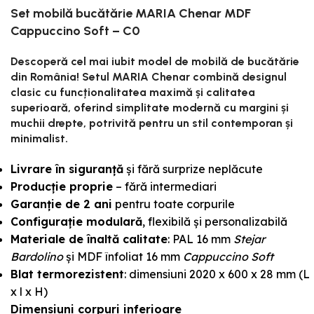
Set mobilă bucătărie MARIA Chenar MDF
Cappuccino Soft – C0
Descoperă cel mai iubit model de mobilă de bucătărie
din România! Setul MARIA Chenar combină designul
clasic cu funcționalitatea maximă și calitatea
superioară, oferind simplitate modernă cu margini și
muchii drepte, potrivită pentru un stil contemporan și
minimalist.
Livrare în siguranță
și fără surprize neplăcute
Producție proprie
– fără intermediari
Garanție de 2 ani
pentru toate corpurile
Configurație modulară
, flexibilă și personalizabilă
Materiale de înaltă calitate
: PAL 16 mm
Stejar
Bardolino
și MDF înfoliat 16 mm
Cappuccino Soft
Blat termorezistent
: dimensiuni 2020 x 600 x 28 mm (L
x l x H)
Dimensiuni corpuri inferioare