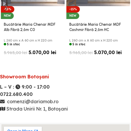
-15%
-15%
NEW
NEW
Bucătărie Maria Chenar MDF
Bucătărie Maria Chenar MDF
Alb Fibră 2,6m C0
Cashmir Fibră 2,6m HC
L 260 cm x A 60 cm x H 220 cm
L 260 cm x A 60 cm x H 220 cm
5 în stoc
5 în stoc
5.070,00
lei
5.070,00
lei
5.965,00
lei
5.965,00
lei
Showroom Botoșani
L – V :
9:00 - 17:00
0722.680.400
comenzi@dariamob.ro
Strada Unirii Nr. 1, Botoșani