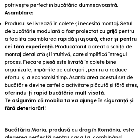
potrivește perfect în bucătăria dumneavoastră.
Asamblare:
Produsul se livrează în colete și necesită montaj. Setul
de bucătărie modulară a fost proiectat cu grijă pentru
a facilita asamblarea rapidă și ușoară,
chiar și pentru
cei fără experiență
. Producătorul a creat o schiță de
montaj detaliată și intuitivă, care simplifică întregul
proces. Fiecare piesă este livrată în colete bine
organizate, împărțite pe categorii, pentru a reduce
efortul și a economisi timp. Asamblarea acestui set de
bucătărie devine astfel o activitate plăcută și fără stres,
oferindu-ți rapid bucătăria mult visată
.
Te asigurăm că mobila ta va ajunge în siguranță și
fără deteriorări!
Bucătăria Maria, produsă cu drag în România, este
alegerea perfectă pentru casa ta, combinând