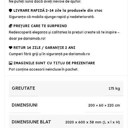
Ne puteţi suna dacă aveţi nevoie de ajutor.
LIVRARE RAPIDĂ 2-14 zile la produsele din stoc
Siguranţa că mobila ajunge rapid şi nedeteriorată.
PREȚURI CARE TE SURPRIND
Redescoperă eleganța și calitatea la prețuri create să te inspire –
doar pe dariamob.ro!
RETUR 14 ZILE / GARANŢIE 2 ANI
Cumperi fără griji şi în siguranţă pe dariamob.ro
IMAGINILE SUNT CU TITLU DE PREZENTARE
Pot conține accesorii neincluse în pachet.
GREUTATE
175 kg
DIMENSIUNI
200 × 60 × 220 cm
DIMENSIUNE BLAT
2020 x 600 x 38 mm (L x l x H)