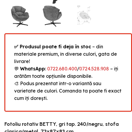
✅ Produsul poate fi deja în stoc
– din
materiale premium, în diverse culori, gata de
livrare!
💬
WhatsApp
:
0722.680.400
/
0724.528.908
– îți
arătăm toate opțiunile disponibile.
🎨 Podus prezentat într-o variantă sau
varietate de culori. Comanda ta poate fi exact
cum îți dorești.
Fotoliu rotativ BETTY, gri tap. 240/negru, stofa
clasica/metal, 73x87x83 cm