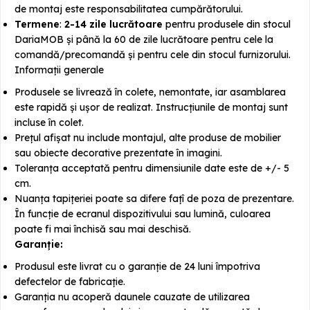
de montaj este responsabilitatea cumpărătorului.
Termene
:
2-14 zile lucrătoare
pentru produsele din stocul
DariaMOB și până la 60 de zile lucrătoare pentru cele la
comandă/precomandă și pentru cele din stocul furnizorului.
Informații generale
Produsele se livrează în colete, nemontate, iar asamblarea
este rapidă și ușor de realizat. Instrucțiunile de montaj sunt
incluse în colet.
Prețul afișat nu include montajul, alte produse de mobilier
sau obiecte decorative prezentate în imagini.
Toleranța acceptată pentru dimensiunile date este de +/- 5
cm.
Nuanța tapițeriei poate sa difere fațî de poza de prezentare.
În funcție de ecranul dispozitivului sau lumină, culoarea
poate fi mai închisă sau mai deschisă.
Garanție:
Produsul este livrat cu o garanție de 24 luni împotriva
defectelor de fabricație.
Garanția nu acoperă daunele cauzate de utilizarea