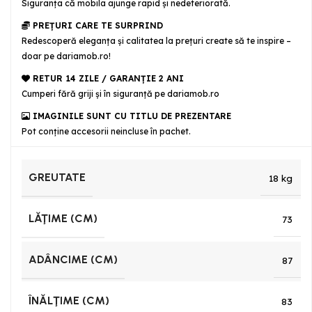
Siguranţa că mobila ajunge rapid şi nedeteriorată.
PREȚURI CARE TE SURPRIND
Redescoperă eleganța și calitatea la prețuri create să te inspire –
doar pe dariamob.ro!
RETUR 14 ZILE / GARANŢIE 2 ANI
Cumperi fără griji şi în siguranţă pe dariamob.ro
IMAGINILE SUNT CU TITLU DE PREZENTARE
Pot conține accesorii neincluse în pachet.
GREUTATE
18 kg
LĂŢIME (CM)
73
ADÂNCIME (CM)
87
ÎNĂLŢIME (CM)
83