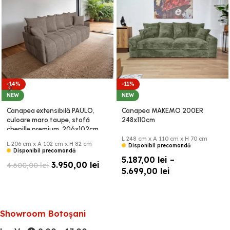
-14%
-11%
NEW
NEW
Canapea extensibilă PAULO,
Canapea MAKEMO 200ER
culoare maro taupe, stofă
248x110cm
chenille premium, 206x102cm
(B3FB)
L 248 cm x A 110 cm x H 70 cm
L 206 cm x A 102 cm x H 82 cm
Disponibil precomandă
Disponibil precomandă
5.187,00
lei
–
3.950,00
lei
4.600,00
lei
5.699,00
lei
Showroom Botoșani