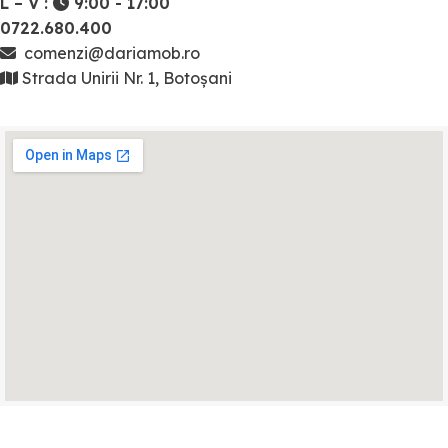
L – V :
9:00 - 17:00
0722.680.400
comenzi@dariamob.ro
Strada Unirii Nr. 1, Botoșani