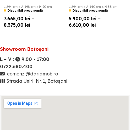
L 294 cm x A 198 cm x H 90 cm
L 294 cm x A 140 cm x H 88 cm
Disponibil precomandă
Disponibil precomandă
7.665,00
lei
–
5.900,00
lei
–
8.375,00
lei
6.610,00
lei
Showroom Botoșani
L – V :
9:00 - 17:00
0722.680.400
comenzi@dariamob.ro
Strada Unirii Nr. 1, Botoșani