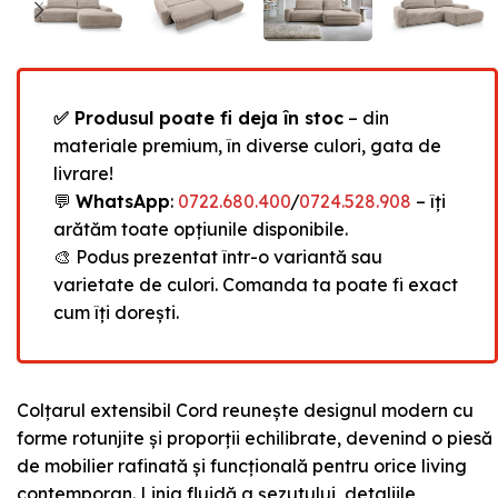
✅ Produsul poate fi deja în stoc
– din
materiale premium, în diverse culori, gata de
livrare!
💬
WhatsApp
:
0722.680.400
/
0724.528.908
– îți
arătăm toate opțiunile disponibile.
🎨 Podus prezentat într-o variantă sau
varietate de culori. Comanda ta poate fi exact
cum îți dorești.
Colțarul extensibil Cord reunește designul modern cu
forme rotunjite și proporții echilibrate, devenind o piesă
de mobilier rafinată și funcțională pentru orice living
contemporan. Linia fluidă a șezutului, detaliile