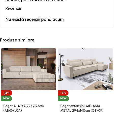
Recenzii
Nu există recenzii până acum.
Produse similare
-11%
-9%
NEW
NEW
Colțar ALASKA 294x198cm
Colțar extensibil MELANIA
(A160+LCA)
METAL 294x140cm (OT+3F)