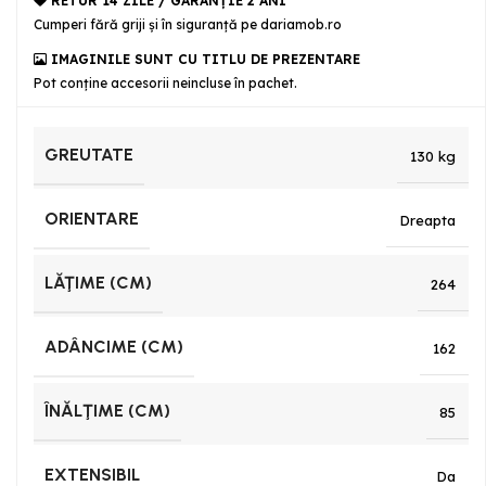
RETUR 14 ZILE / GARANŢIE 2 ANI
Cumperi fără griji şi în siguranţă pe dariamob.ro
IMAGINILE SUNT CU TITLU DE PREZENTARE
Pot conține accesorii neincluse în pachet.
GREUTATE
130 kg
ORIENTARE
Dreapta
LĂŢIME (CM)
264
ADÂNCIME (CM)
162
ÎNĂLŢIME (CM)
85
EXTENSIBIL
Da