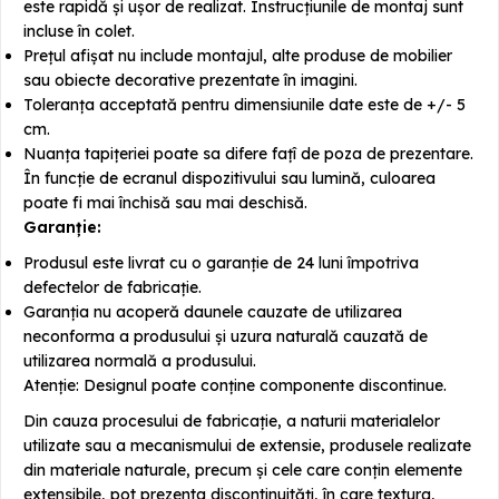
este rapidă și ușor de realizat. Instrucțiunile de montaj sunt
incluse în colet.
Prețul afișat nu include montajul, alte produse de mobilier
sau obiecte decorative prezentate în imagini.
Toleranța acceptată pentru dimensiunile date este de +/- 5
cm.
Nuanța tapițeriei poate sa difere fațî de poza de prezentare.
În funcție de ecranul dispozitivului sau lumină, culoarea
poate fi mai închisă sau mai deschisă.
Garanție:
Produsul este livrat cu o garanție de 24 luni împotriva
defectelor de fabricație.
Garanția nu acoperă daunele cauzate de utilizarea
neconforma a produsului și uzura naturală cauzată de
utilizarea normală a produsului.
Atenție: Designul poate conține componente discontinue.
Din cauza procesului de fabricație, a naturii materialelor
utilizate sau a mecanismului de extensie, produsele realizate
din materiale naturale, precum și cele care conțin elemente
extensibile, pot prezenta discontinuități, în care textura,