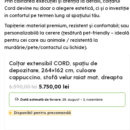
Prin calitatea execuției și atenția la detalii, colțarul
Cord devine nu doar o alegere estetică, ci și o investiție
în confortul pe termen lung al spațiului tău.
Tapițerie: material premium, rezistent și confortabil; sau
personalizabilă la cerere (țesătură pet-friendly – ideală
pentru cei care au animale / rezistentă la
murdărie/pete/contactul cu lichide).
Colțar extensibil CORD, spațiu de
depozitare, 264×162 cm, culoare
cappuccino, stofă velur raiat mat, dreapta
6.390,00
lei
5.750,00
lei
Dată estimată de livrare:
28. august – 2. noiembrie
Disponibil pentru precomandă