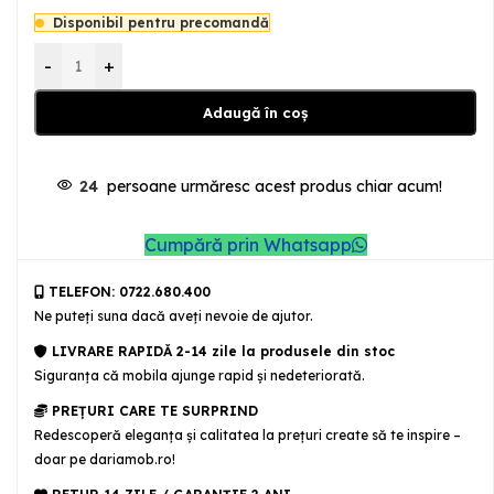
Disponibil pentru precomandă
-
+
Adaugă în coș
24
persoane urmăresc acest produs chiar acum!
Cumpără prin Whatsapp
TELEFON: 0722.680.400
Ne puteţi suna dacă aveţi nevoie de ajutor.
LIVRARE RAPIDĂ 2-14 zile la produsele din stoc
Siguranţa că mobila ajunge rapid şi nedeteriorată.
PREȚURI CARE TE SURPRIND
Redescoperă eleganța și calitatea la prețuri create să te inspire –
doar pe dariamob.ro!