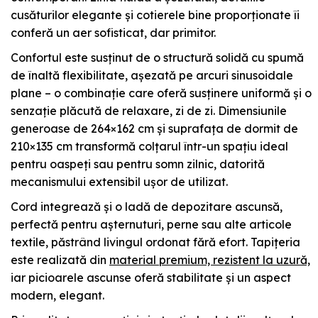
cusăturilor elegante și cotierele bine proporționate îi
conferă un aer sofisticat, dar primitor.
Confortul este susținut de o structură solidă cu spumă
de înaltă flexibilitate, așezată pe arcuri sinusoidale
plane – o combinație care oferă susținere uniformă și o
senzație plăcută de relaxare, zi de zi. Dimensiunile
generoase de 264×162 cm și suprafața de dormit de
210×135 cm transformă colțarul într-un spațiu ideal
pentru oaspeți sau pentru somn zilnic, datorită
mecanismului extensibil ușor de utilizat.
Cord integrează și o ladă de depozitare ascunsă,
perfectă pentru așternuturi, perne sau alte articole
textile, păstrând livingul ordonat fără efort. Tapițeria
este realizată din
material premium, rezistent la uzură,
iar picioarele ascunse oferă stabilitate și un aspect
modern, elegant.