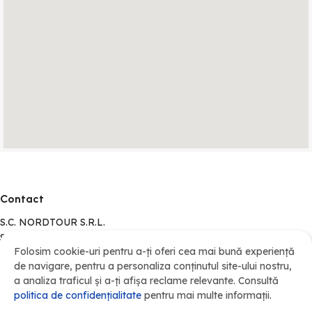
Contact
S.C. NORDTOUR S.R.L.
Strada Freziilor Nr. 10, Loc. Cătămărăști-Deal, 717248, Jud.
Folosim cookie-uri pentru a-ți oferi cea mai bună experiență
Botoșani
de navigare, pentru a personaliza conținutul site-ului nostru,
Informaţii
a analiza traficul și a-ți afișa reclame relevante. Consultă
politica de confidenţialitate
pentru mai multe informații.
Logare cont