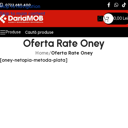
0722.680.400
Skip to navigation
Skip to main content
0,00
Lei
Produse
Oferta Rate Oney
Home
/
Oferta Rate Oney
[oney-netopia-metoda-plata]