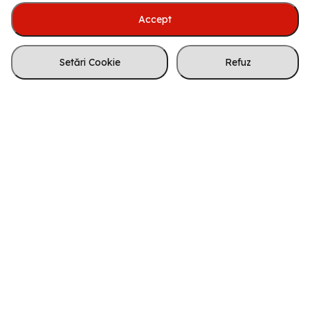
Înregistrare cont
Despre noi
Accept
Acesta este un magazin demo.
Livrare, plată
Comenzile plasate pe acest site nu vor
Cum cumpăr
fi procesate. Vă mulțumim pentru
Setări Cookie
Refuz
Contact
înțelegere!
Utile
Politica de retur
Termeni și condiții
Politica Cookie
Protectia datelor
A.N.P.C.
SOL/SAL
Legal